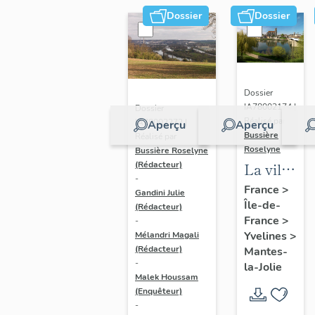
Dossier
Dossier
Dossier
IA78002174 |
Dossier
Réalisé par
IA78002272 |
Aperçu
Aperçu
Bussière
Réalisé par
Roselyne
Bussière Roselyne
La ville
(Rédacteur)
-
de
France
>
Gandini Julie
Île-de-
Mantes-
(Rédacteur)
France
>
-
la-Jolie
Yvelines
>
Mélandri Magali
(Rédacteur)
Mantes-
-
la-Jolie
Malek Houssam
(Enquêteur)
-