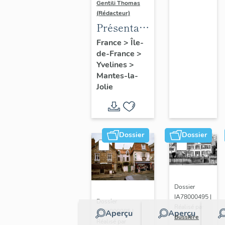
Gentili Thomas
(Rédacteur)
Présentation
de l'étude
France
>
Île-
de-France
>
Yvelines
>
Mantes-la-
Jolie
Dossier
Dossier
Dossier
IA78000495 |
Dossier
Réalisé par
IA78000985 |
Aperçu
Aperçu
Bussière
Réalisé par