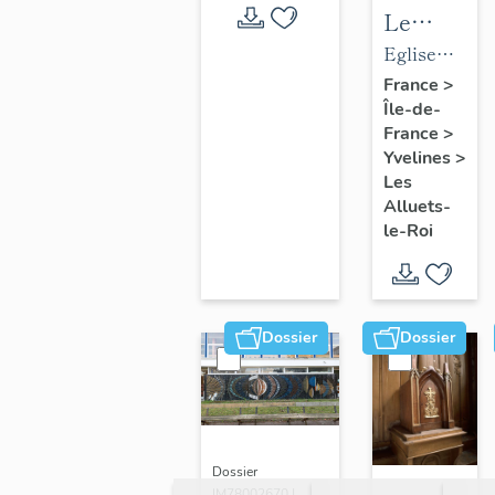
Le
mobilier
Eglise
de
paroissiale
France
>
Île-de-
l'église
Saint-
France
>
paroissial
Nicolas
Yvelines
>
Saint-
Les
Nicolas
Alluets-
le-Roi
Dossier
Dossier
Dossier
IM78002670 |