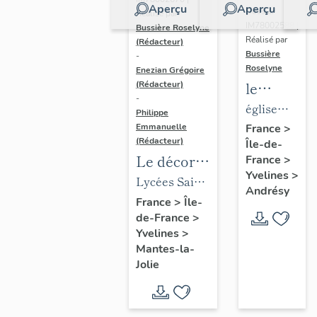
Aperçu
Aperçu
Dossier
Réalisé par
IM78002588 |
Bussière Roselyne
Réalisé par
(Rédacteur)
Bussière
-
Roselyne
Enezian Grégoire
le
(Rédacteur)
-
mobilier
église
Philippe
de
paroissiale
Emmanuelle
France
>
(Rédacteur)
Île-de-
l'église
Saint-
Le décor
France
>
Saint-
Germain
Yvelines
>
des lycées
Lycées Saint-
Germain-
Andrésy
de Mantes
Exupéry et
France
>
Île-
de-
de-France
>
Jean Rostand
Paris
Yvelines
>
(liste
Mantes-la-
supplémen
Jolie