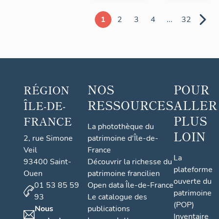
1
2
3
4
...
32
NOS
POUR
RÉGION
RESSOURCES
ALLER
ÎLE-DE-
PLUS
FRANCE
La photothèque du
LOIN
2, rue Simone
patrimoine d'Île-de-
Veil
France
La
93400 Saint-
Découvrir la richesse du
plateforme
Ouen
patrimoine francilien
ouverte du
01 53 85 59
Open data Île-de-France
patrimoine
93
Le catalogue des
(POP)
Nous
publications
Inventaire