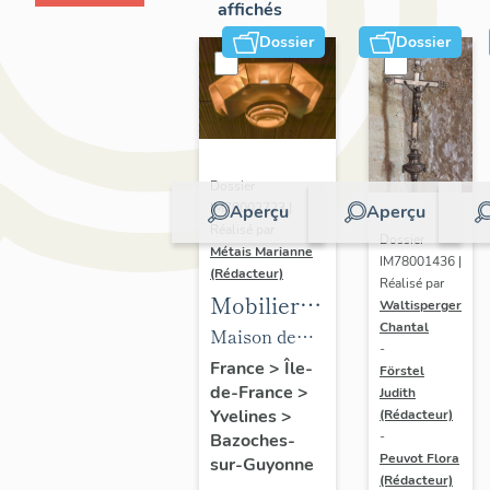
affichés
Dossier
Dossier
Dossier
IM78002723 |
Aperçu
Aperçu
Réalisé par
Dossier
Métais Marianne
IM78001436 |
(Rédacteur)
Réalisé par
Mobilier
Waltisperger
Chantal
de la
Maison de
-
maison
villégiature
France
>
Île-
Förstel
de-France
>
Louis
Judith
dite maison
Yvelines
>
(Rédacteur)
Carré
Louis Carré
-
Bazoches-
Peuvot Flora
sur-Guyonne
(Rédacteur)