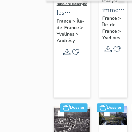
Roselyne
Bussière Roselyne
immeubles
les
maisons,
France
>
immeubles,
France
>
Île-
Île-de-
fermes
de-France
>
maisons et
France
>
Yvelines
>
fermes du
Yvelines
Andrésy
canton
d'Andrésy
Dossier
Dossier