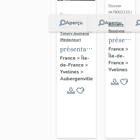
Dossier
IA78002133 |
Dossier
Réalisé par
IA78002210 |
Aperçu
Aperçu
Bussière
Réalisé par
Roselyne
Timery Joumana
présentat
(Rédacteur)
du
présentation
France
>
Île-de-
diagnostic
de l'étude
France
>
Île-
France
>
patrimonia
de-France
>
d'Elisabethville
Yvelines
Yvelines
>
urbain
Aubergenville
et
paysager
de
Seine-
Aval