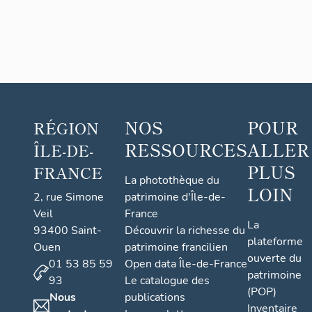
NOS
POUR
RÉGION
RESSOURCES
ALLER
ÎLE-DE-
PLUS
FRANCE
La photothèque du
LOIN
2, rue Simone
patrimoine d'Île-de-
Veil
France
La
93400 Saint-
Découvrir la richesse du
plateforme
Ouen
patrimoine francilien
ouverte du
01 53 85 59
Open data Île-de-France
patrimoine
93
Le catalogue des
(POP)
Nous
publications
Inventaire