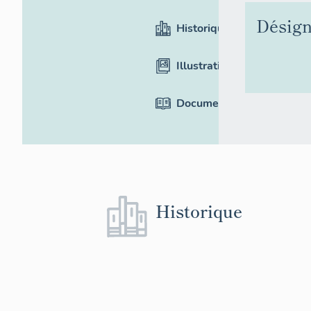
Désign
Historique
Illustrations
Documentation
Historique