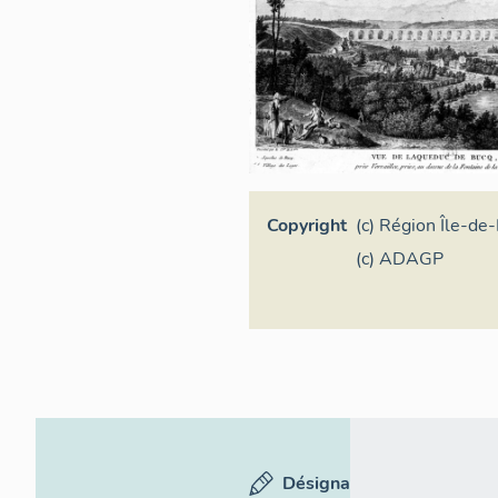
Copyright
(c) Région Île-de
(reproduction)
(c) ADAGP
Désignation