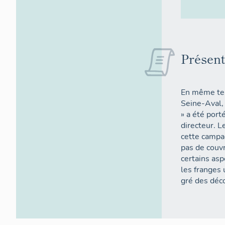
Présent
En même tem
Seine-Aval, un regard photographique appelé « déambulatio
» a été port
directeur. L
cette campa
pas de couvr
certains asp
les franges 
gré des déc