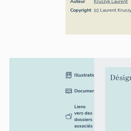
Auteur
Kruszyk Laurent
Copyright
(c) Laurent Kruszy
de-France
Illustrations
Désig
Documentation
Liens
vers des
dossiers
associés