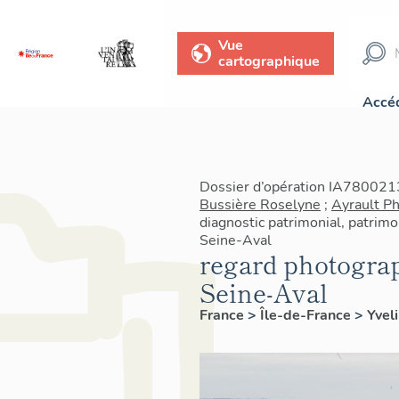
Vue
cartographique
Accéd
Dossier d’opération IA7800213
Bussière Roselyne
;
Ayrault Ph
diagnostic patrimonial, patrimo
Seine-Aval
regard photograph
Seine-Aval
France
>
Île-de-France
>
Yvel