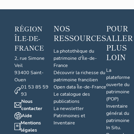
NOS
POUR
RÉGION
RESSOURCES
ALLER
ÎLE-DE-
PLUS
FRANCE
La photothèque du
LOIN
2, rue Simone
patrimoine d'Île-de-
Veil
France
La
93400 Saint-
Découvrir la richesse du
plateforme
Ouen
patrimoine francilien
ouverte du
01 53 85 59
Open data Île-de-France
patrimoine
93
Le catalogue des
(POP)
Nous
publications
Inventaire
contacter
La newsletter
général du
Aide
Patrimoines et
patrimoine
Mentions
Inventaire
In Situ.
légales