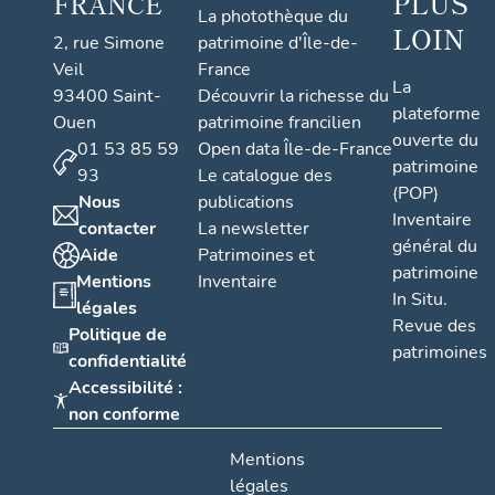
PLUS
FRANCE
La photothèque du
LOIN
2, rue Simone
patrimoine d'Île-de-
Veil
France
La
93400 Saint-
Découvrir la richesse du
plateforme
Ouen
patrimoine francilien
ouverte du
01 53 85 59
Open data Île-de-France
patrimoine
93
Le catalogue des
(POP)
Nous
publications
Inventaire
contacter
La newsletter
général du
Aide
Patrimoines et
patrimoine
Mentions
Inventaire
In Situ.
légales
Revue des
Politique de
patrimoines
confidentialité
Accessibilité :
non conforme
Mentions
légales