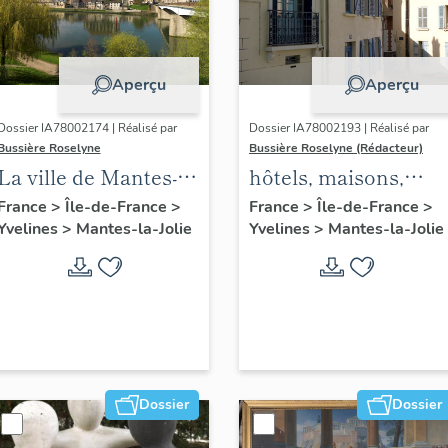
Aperçu
Aperçu
Dossier IA78002174 | Réalisé par
Dossier IA78002193 | Réalisé par
Bussière Roselyne
Bussière Roselyne (Rédacteur)
La ville de Mantes-la-
hôtels, maisons,
Jolie
immeubles
France
>
Île-de-France
>
France
>
Île-de-France
>
Yvelines
>
Mantes-la-Jolie
Yvelines
>
Mantes-la-Jolie
Dossier
Dossier