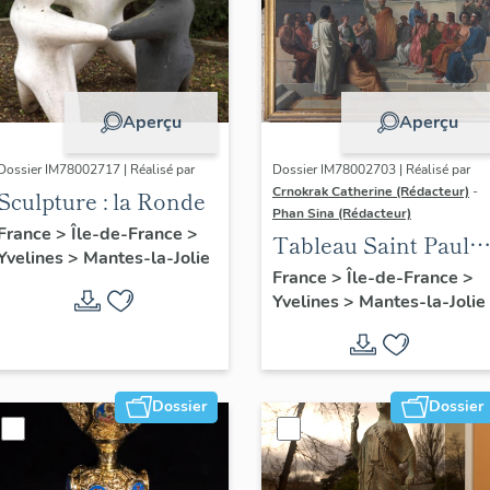
Aperçu
Aperçu
Dossier IM78002717 | Réalisé par
Dossier IM78002703 | Réalisé par
Crnokrak Catherine (Rédacteur)
-
Sculpture : la Ronde
Phan Sina (Rédacteur)
France
>
Île-de-France
>
Tableau Saint Paul à
Yvelines
>
Mantes-la-Jolie
Athènes
France
>
Île-de-France
>
Yvelines
>
Mantes-la-Jolie
Dossier
Dossier