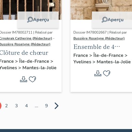
Aperçu
Aperçu
Dossier IM78002711 | Réalisé par
Dossier IM78002667 | Réalisé par
Crnokrak Catherine (Rédacteur)
-
Bussière Roselyne (Rédacteur)
Bussière Roselyne (Rédacteur)
Ensemble de 4
Clôture de chœur
statues
France
>
Île-de-France
>
France
>
Île-de-France
>
Yvelines
>
Mantes-la-Jolie
Yvelines
>
Mantes-la-Jolie
2
3
4
...
9