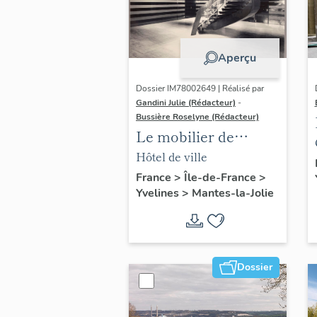
Aperçu
Dossier IM78002649 | Réalisé par
Gandini Julie (Rédacteur)
-
Bussière Roselyne (Rédacteur)
Le mobilier de
l'hôtel de ville
Hôtel de ville
France
>
Île-de-France
>
Yvelines
>
Mantes-la-Jolie
Dossier