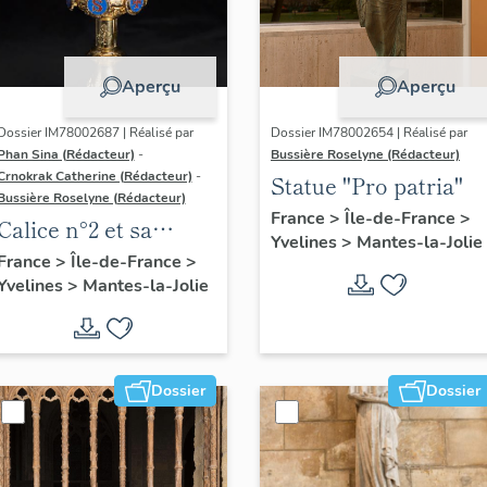
Aperçu
Aperçu
Dossier IM78002687 | Réalisé par
Dossier IM78002654 | Réalisé par
Phan Sina (Rédacteur)
-
Bussière Roselyne (Rédacteur)
Crnokrak Catherine (Rédacteur)
-
Statue "Pro patria"
Bussière Roselyne (Rédacteur)
France
>
Île-de-France
>
Calice n°2 et sa
Yvelines
>
Mantes-la-Jolie
patène
France
>
Île-de-France
>
Yvelines
>
Mantes-la-Jolie
Dossier
Dossier