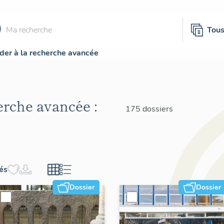
Tou
der à la recherche avancée
herche avancée :
175 dossiers
hés
Dossier
Dossier