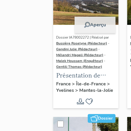
Aperçu
Dossier IA78002272 | Réalisé par
Bussière Roselyne (Rédacteur)
-
Gandini Julie (Rédacteur)
-
Mélandri Magali (Rédacteur)
-
Malek Houssam (Enquêteur)
-
Gentili Thomas (Rédacteur)
Présentation de
l'étude
France
>
Île-de-France
>
Yvelines
>
Mantes-la-Jolie
Dossier