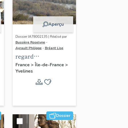
Aperçu
Dossier IA78002135 | Réalisé par
Bussière Roselyne
-
Ayrault Philippe
-
Bréant Lise
regard
photographique sur
France
>
Île-de-France
>
Yvelines
le territoire de Seine-
Aval
Dossier