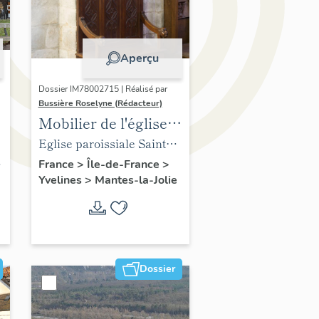
Aperçu
Dossier IM78002715 | Réalisé par
Bussière Roselyne (Rédacteur)
Mobilier de l'église
Sainte-Anne de
Eglise paroissiale Sainte-
Gassicourt
Anne
France
>
Île-de-France
>
Yvelines
>
Mantes-la-Jolie
Dossier