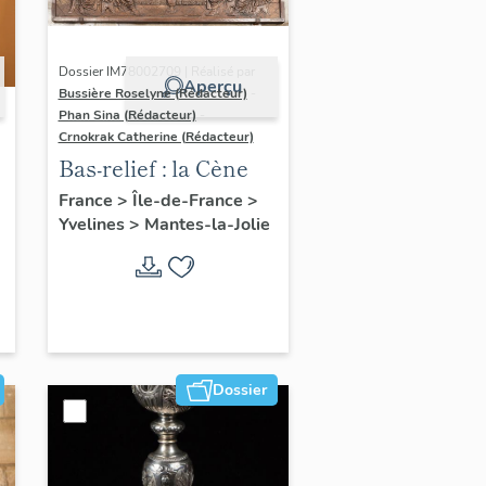
Dossier IM78002709 | Réalisé par
Aperçu
Bussière Roselyne (Rédacteur)
-
Phan Sina (Rédacteur)
-
Crnokrak Catherine (Rédacteur)
Bas-relief : la Cène
France
>
Île-de-France
>
Yvelines
>
Mantes-la-Jolie
Dossier