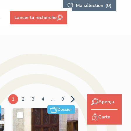
Ma sélection
(0)
s
Lancer la recherche
1
2
3
4
...
9
Aperçu
Dossier
Carte