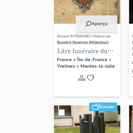
Aperçu
Dossier IM78002681 | Réalisé par
Bussière Roselyne (Rédacteur)
Litre funéraire du
prince de Conti
France
>
Île-de-France
>
Yvelines
>
Mantes-la-Jolie
Dossier