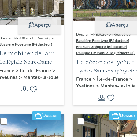
Aperçu
Aperçu
Dossier IM78002670 | Réalisé par
Dossier IM78002671 | Réalisé par
Bussière Roselyne (Rédacteur)
-
Bussière Roselyne (Rédacteur)
Enezian Grégoire (Rédacteur)
-
Le mobilier de la
Philippe Emmanuelle (Rédacteur)
collégiale
Le décor des lycées
Collégiale Notre-Dame
de Mantes
Lycées Saint-Exupéry et
France
>
Île-de-France
>
Yvelines
>
Mantes-la-Jolie
Jean Rostand
France
>
Île-de-France
>
Yvelines
>
Mantes-la-Jolie
Dossier
Dossier