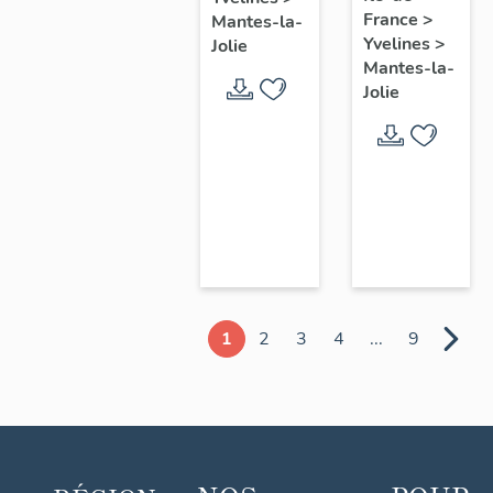
chœur
France
>
Mantes-la-
Yvelines
>
Jolie
Mantes-la-
Jolie
1
2
3
4
...
9