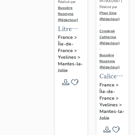
IM78002687 |
Réalisé par
Réalisé par
Bussière
Phan Sina
Roselyne
(Rédacteur)
(Rédacteur)
-
Litre
Crnokrak
funéraire
France
>
Catherine
(Rédacteur)
Île-de-
du
-
France
>
prince
Bussière
Yvelines
>
de Conti
Roselyne
Mantes-la-
(Rédacteur)
Jolie
Calice
n°2 et sa
France
>
Île-de-
patène
France
>
Yvelines
>
Mantes-la-
Jolie