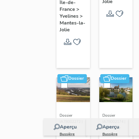
Jolie
Île-de-
de ville
France
>
Yvelines
>
Mantes-la-
Jolie
Dossier
Dossier
Dossier
Dossier
IA78002272 |
IA78002174 |
Aperçu
Aperçu
Réalisé par
Réalisé par
Bussière
Bussière