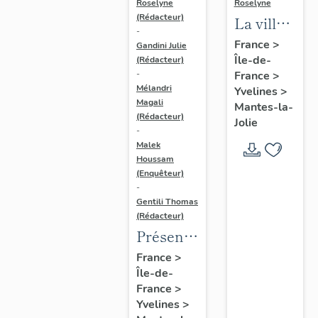
Roselyne
Roselyne
(Rédacteur)
La ville
-
de
France
>
Gandini Julie
Île-de-
Mantes-
(Rédacteur)
France
>
-
la-Jolie
Mélandri
Yvelines
>
Magali
Mantes-la-
(Rédacteur)
Jolie
-
Malek
Houssam
(Enquêteur)
-
Gentili Thomas
(Rédacteur)
Présentation
de
France
>
Île-de-
l'étude
France
>
Yvelines
>