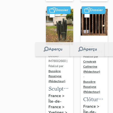
Dossier
Dossier
Dossier
Aperçu
Aperçu
IM78002711 |
Dossier
Réalisé par
IM78002660 |
Crnokrak
Réalisé par
Catherine
Bussière
(Rédacteur)
Roselyne
-
(Rédacteur)
Bussière
Sculpture
Roselyne
(Rédacteur)
: la
France
>
Clôture
Île-de-
Ronde
de
France
>
France
>
Île-de-
Yvelines
>