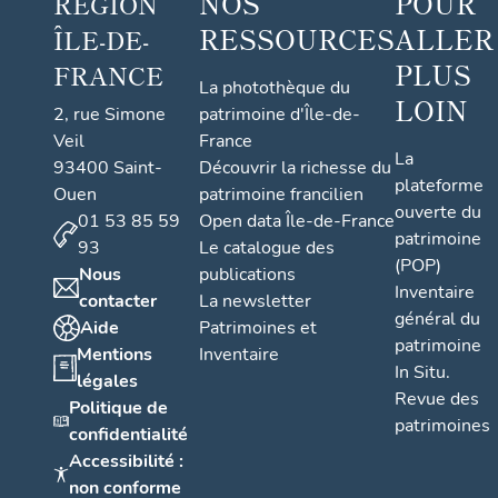
NOS
POUR
RÉGION
RESSOURCES
ALLER
ÎLE-DE-
PLUS
FRANCE
La photothèque du
LOIN
2, rue Simone
patrimoine d'Île-de-
Veil
France
La
93400 Saint-
Découvrir la richesse du
plateforme
Ouen
patrimoine francilien
ouverte du
01 53 85 59
Open data Île-de-France
patrimoine
93
Le catalogue des
(POP)
Nous
publications
Inventaire
contacter
La newsletter
général du
Aide
Patrimoines et
patrimoine
Mentions
Inventaire
In Situ.
légales
Revue des
Politique de
patrimoines
confidentialité
Accessibilité :
non conforme