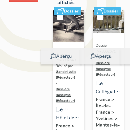
affichés
Dossier
Dossier
Dossier
IM78002671 |
Dossier
Aperçu
Aperçu
Réalisé par
IM78002649 |
Bussière
Réalisé par
Roselyne
Gandini Julie
(Rédacteur)
(Rédacteur)
Le
-
mobilier
Bussière
Collégiale
Roselyne
de la
Notre-
France
>
(Rédacteur)
Île-de-
collégiale
Dame
Le
France
>
mobilier
Hôtel de
Yvelines
>
de l'hôtel
ville
Mantes-la-
France
>