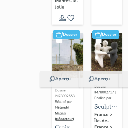
Mantes-la-
Jolie
Dossier
Dossier
Aperçu
Aperçu
Dossier
Dossier
IM78002717 |
IM78002658 |
Réalisé par
Réalisé par
Sculpture
Mélandri
: la
Magali
France
>
(Rédacteur)
Île-de-
Ronde
Croix
France
>