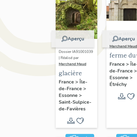
Dossier IA9100
Aperçu
Aperçu
| Réalisé par
Marchand Maud
Dossier IA91001039
ferme du
| Réalisé par
Touchet
France
>
Île
Marchand Maud
de-France
>
glacière
Essonne
>
France
>
Île-
Étréchy
de-France
>
Essonne
>
Saint-Sulpice-
de-Favières