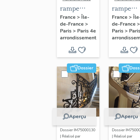
rampe
rampe
d'appui,
d'appui,
France
>
Île-
France
>
Île
de-France
>
de-France
>
escalier de
escalier
Paris
>
Paris 4e
Paris
>
Pari
la maison à
secondai
arrondissement
arrondisse
porte
de l'hôtel
cochère
Vigny (n
dite hôtel
étudié)
Titon (non
Dossier
Doss
étudié)
Aperçu
Aperçu
Dossier IM75000130
Dossier IM7500
| Réalisé par
| Réalisé par