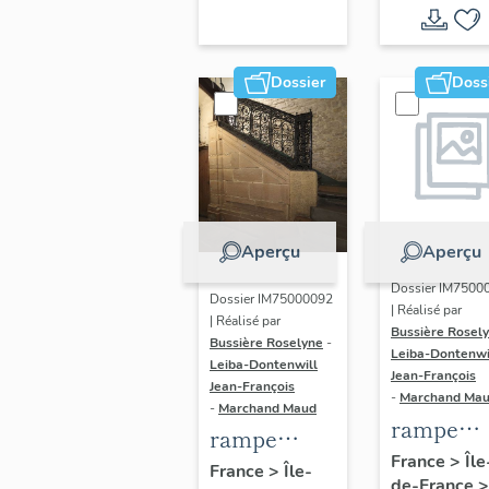
Chataign
Brétigny-
ou d'Assy
sur-Orge,
actuelle
Dossier
Doss
Etréchy,
Archives
Mennecy)
National
(non étud
Aperçu
Aperçu
Dossier IM7500
Dossier IM75000092
| Réalisé par
| Réalisé par
Bussière Rosel
Bussière Roselyne
-
Leiba-Dontenwi
Leiba-Dontenwill
Jean-François
Jean-François
-
Marchand Ma
-
Marchand Maud
rampe
rampe
d'appui,
France
>
Île
d'appui,
France
>
Île-
de-France
>