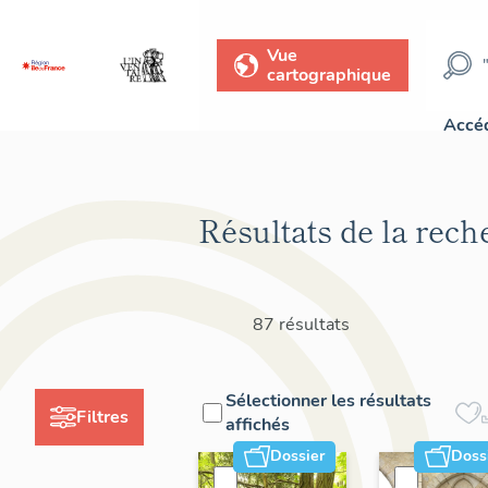
Vue
cartographique
Accéd
Résultats de la rech
87 résultats
Sélectionner les résultats
Filtres
affichés
Dossier
Doss