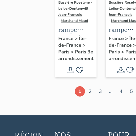
Bussière Roselyne
-
Bussière Rosel
Leiba-Dontenwill
Leiba-Dontenwi
Jean-François
Jean-François
-
Marchand Maud
-
Marchand Ma
rampe
rampe
d'appui,
d'appui,
France
>
Île-
France
>
Île
de-France
>
de-France
>
escalier de
escalier 
Paris
>
Paris 3e
Paris
>
Pari
l' hôtel
la maison
arrondissement
arrondisse
Donon,
porte
actuellement
cochère
musée
dite hôtel
Cognacq-
de
1
2
3
...
4
5
Jay (non
Villequie
étudié)
(non étud
NOS
POUR
RÉGION