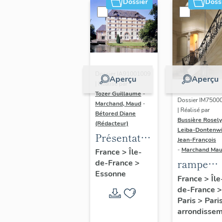
Dossier
Doss
Dossier IA91001009
Aperçu
Aperçu
| Réalisé par
Tozer Guillaume
-
Dossier IM7500
Marchand, Maud
-
| Réalisé par
Bétored Diane
Bussière Rosel
(Rédacteur)
Leiba-Dontenwi
Présentation
Jean-François
du
-
Marchand Ma
France
>
Île-
rampe
de-France
>
diagnostic
Essonne
d'appui,
patrimonial
France
>
Île
de-France
>
escalier 
du Centre-
Paris
>
Pari
l' hôtel
Essonne
arrondisse
Marin de 
(cantons de