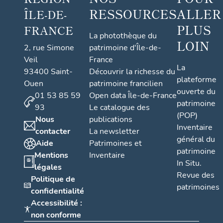
RESSOURCES
ALLER
ÎLE-DE-
PLUS
FRANCE
La photothèque du
LOIN
2, rue Simone
patrimoine d'Île-de-
Veil
France
La
93400 Saint-
Découvrir la richesse du
plateforme
Ouen
patrimoine francilien
ouverte du
01 53 85 59
Open data Île-de-France
patrimoine
93
Le catalogue des
(POP)
Nous
publications
Inventaire
contacter
La newsletter
général du
Aide
Patrimoines et
patrimoine
Mentions
Inventaire
In Situ.
légales
Revue des
Politique de
patrimoines
confidentialité
Accessibilité :
non conforme