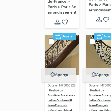
escalier 
de-France
>
escalier de
Paris
>
Pari
couvent 
Paris
>
Paris 3e
la maison à
arrondisse
arrondissement
la Merci
porte
(non étud
cochère
(non étudié)
Dossier
Doss
Aperçu
Aperçu
Dossier IM75000123
Dossier IM7500
| Réalisé par
| Réalisé par
Bussière Roselyne
-
Bussière Rosel
Leiba-Dontenwill
Leiba-Dontenwi
Jean-François
Jean-François
-
Marchand Maud
-
Marchand Ma