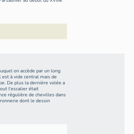
Parsaunier au début du XVIIIe
auquel on accède par un long
l est à vide central mais de
e. De plus la dernière volée a
ut l'escalier était
nce régulière de chevilles dans
rronnerie dont le dessin