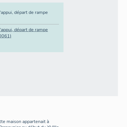
'appui
,
départ de rampe
'appui
,
départ de rampe
0061)
tte maison appartenait à