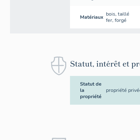
bois
,
taillé
Matériaux
fer
,
forgé
Statut, intérêt et p
Statut de
la
propriété privé
propriété