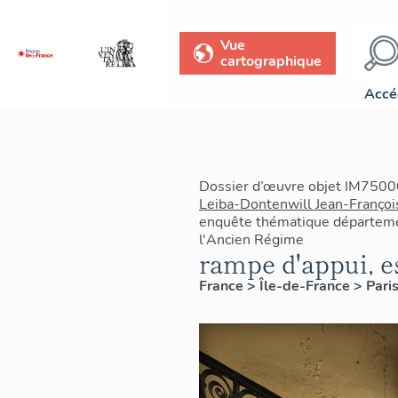
Vue
cartographique
Accé
Dossier d’œuvre objet IM7500
Leiba-Dontenwill Jean-Françoi
enquête thématique départemen
l'Ancien Régime
rampe d'appui, e
France
>
Île-de-France
>
Pari