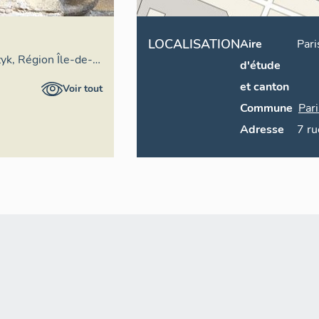
LOCALISATION
Aire
Pari
zyk, Région Île-de-
d'étude
et canton
Voir tout
Commune
Par
Adresse
7
ru