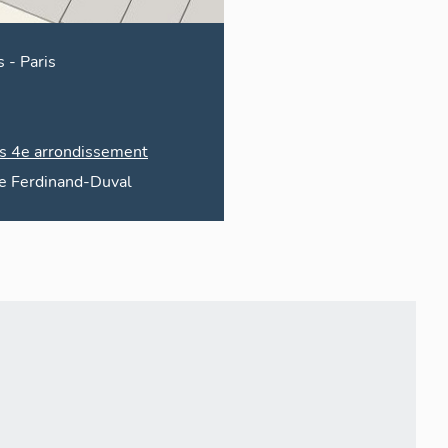
s
-
Paris
is 4e arrondissement
e
Ferdinand-Duval