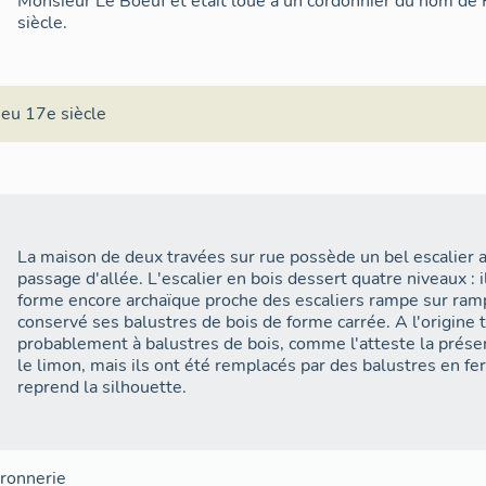
Monsieur Le Boeuf et était loué à un cordonnier du nom de 
siècle.
ieu 17e siècle
La maison de deux travées sur rue possède un bel escalier 
passage d'allée. L'escalier en bois dessert quatre niveaux : i
forme encore archaïque proche des escaliers rampe sur ramp
conservé ses balustres de bois de forme carrée. A l'origine to
probablement à balustres de bois, comme l'atteste la prése
le limon, mais ils ont été remplacés par des balustres en fe
reprend la silhouette.
rronnerie