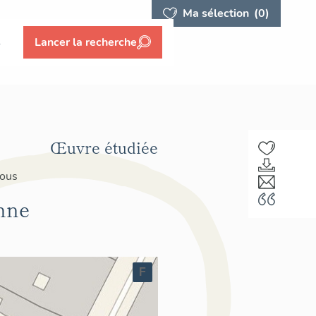
Ma sélection
(0)
s
Lancer la recherche
Œuvre étudiée
sous
onne
F