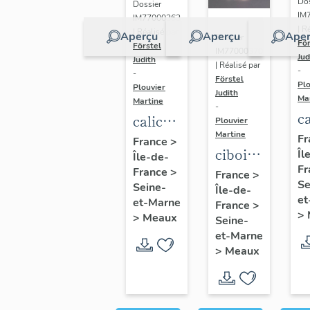
Dos
Dossier
IM
IM77000363
| R
| Réalisé par
Aperçu
Aperçu
Aper
Dossier
För
Förstel
IM77000370
Jud
Judith
| Réalisé par
-
-
Förstel
Plo
Plouvier
Judith
Ma
Martine
-
ca
calice
Plouvier
et
Martine
et
Fr
France
>
ciboire
Îl
p
Île-de-
patène
Fr
d'Hippolyte-
France
>
d
France
>
de
Se
Seine-
Île-de-
François
f
Maurice
et
et-Marne
France
>
Bertrand-
D
>
Chéret,
>
Meaux
Seine-
Paraud,
v
vers
et-Marne
entre
>
Meaux
1
1926
1838 et
1844