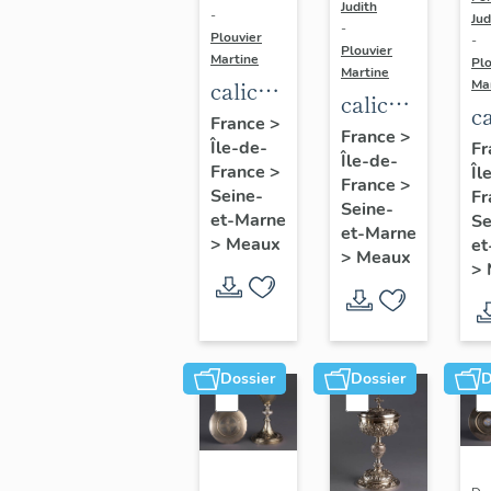
Judith
-
Jud
-
Plouvier
-
Plouvier
Martine
Plo
Martine
calice
Ma
calice
ca
de
France
>
de
France
>
et
Île-de-
Paul
Fr
Île-de-
Jean-
France
>
Îl
p
Brunet,
France
>
Charles
Seine-
Fr
d
Seine-
entre
et-Marne
Se
Cahier,
et-Marne
F
1871 et
>
Meaux
et
vers
>
Meaux
J
>
1913
1827
B
P
1
Dossier
Dossier
D