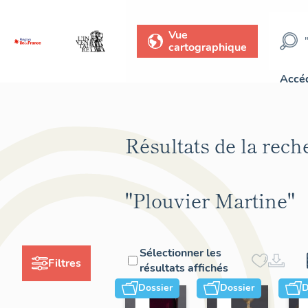
Vue
cartographique
Accéd
Résultats de la rech
"Plouvier Martine"
Sélectionner les
Filtres
résultats affichés
Dossier
Dossier
D