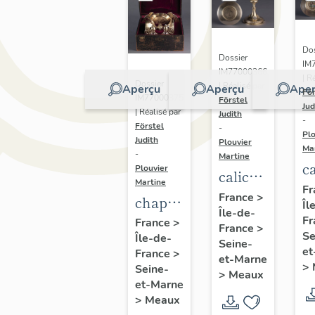
Dos
Dossier
IM
IM77000366
| R
Dossier
| Réalisé par
Aperçu
Aperçu
Aper
För
IM77000375
Förstel
Jud
| Réalisé par
Judith
-
Förstel
-
Plo
Judith
Plouvier
Ma
-
Martine
ca
Plouvier
calice
Martine
et
Fr
et
France
>
chapelle
Îl
p
Île-de-
patène
de
Fr
France
>
de
France
>
des
Se
Île-de-
Léon
Seine-
m
et
frères
France
>
Berthelin,
et-Marne
Tr
>
Seine-
Demarquet,
>
Meaux
vers
v
et-Marne
vers
1915
>
Meaux
1
1902