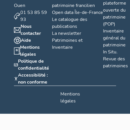
plateforme
Ouen
patrimoine francilien
ouverte du
01 53 85 59
Open data Île-de-France
patrimoine
93
Le catalogue des
(POP)
Nous
publications
Inventaire
contacter
La newsletter
général du
Aide
Patrimoines et
patrimoine
Mentions
Inventaire
In Situ.
légales
Revue des
Politique de
patrimoines
confidentialité
Accessibilité :
non conforme
Mentions
légales