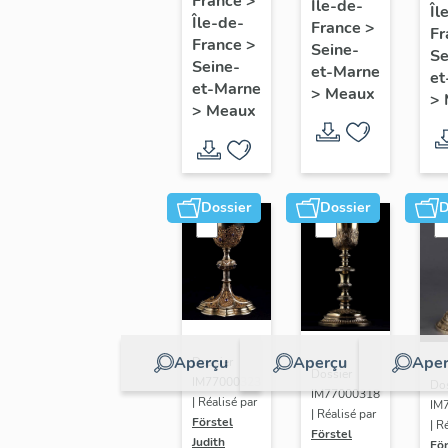
France
>
Île-de-
l'atelier
Îl
f
Île-de-
Jean-
France
>
Bourdon
Fr
D
France
>
Seine-
Vincent
Se
à Gand
Seine-
v
et-Marne
et
Huguet,
et-Marne
>
Meaux
1
>
vers
>
Meaux
1770
Dossier
Dossier
D
Aperçu
Aperçu
Aper
Dossier
Dossier
IM77000323
Dos
IM77000318
| Réalisé par
IM
| Réalisé par
Förstel
| R
Förstel
Judith
För