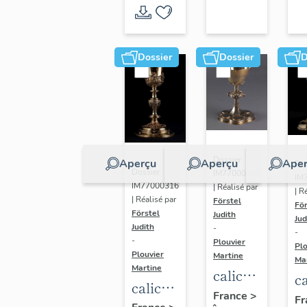
Dossier
Dossier
D
Dossier
Aperçu
Aperçu
Aper
Dos
Dossier
IM77000365
IM
IM77000316
| Réalisé par
| R
| Réalisé par
Förstel
För
Förstel
Judith
Jud
Judith
-
-
-
Plouvier
Plo
Plouvier
Martine
Ma
Martine
calice
ca
calice
de
France
>
d
Fr
de