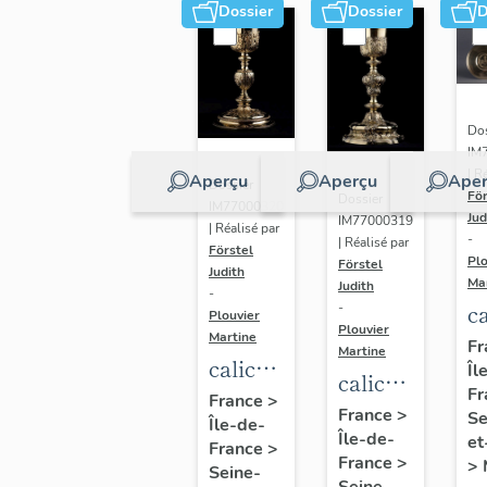
Dossier
Dossier
D
Dos
IM
| R
Aperçu
Aperçu
Aper
Dossier
För
Dossier
IM77000320
Jud
IM77000319
| Réalisé par
-
| Réalisé par
Förstel
Plo
Förstel
Judith
Ma
Judith
-
ca
-
Plouvier
Plouvier
et
Martine
Fr
Martine
calice
Îl
p
calice
Fr
et
France
>
d
de
France
>
Se
Île-de-
patène
S
Île-de-
Pierre-
et
France
>
de
P
France
>
>
François
Seine-
Seine-