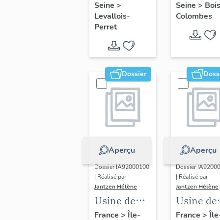
Seine
>
Seine
>
Boi
(détruit
après
Levallois-
Colombes
après
inventair
Perret
inventaire)
Dossier
Doss
Aperçu
Aperçu
Dossier IA92000100
Dossier IA9200
| Réalisé par
| Réalisé par
Jantzen Hélène
Jantzen Hélène
Usine de
Usine de
construction
construc
France
>
Île-
France
>
Île