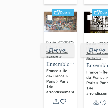
Dossier
Doss
Dossier IM75000175
Dossier IM7500
| Réalisé par
| Réalisé par
Aperçu
Aperçu
Sol Anne-Laure
Sol Anne-Laure
(Rédacteur)
(Rédacteur)
Ensemble
Ensembl
de 4
de 5
France
>
Île-
France
>
Île
de-France
>
peintures :
de-France
>
verrières
Paris
>
Paris
Paris
>
Pari
scènes
la salle d
14e
14e
parisiennes
fêtes.
arrondissement
arrondisse
et rurales