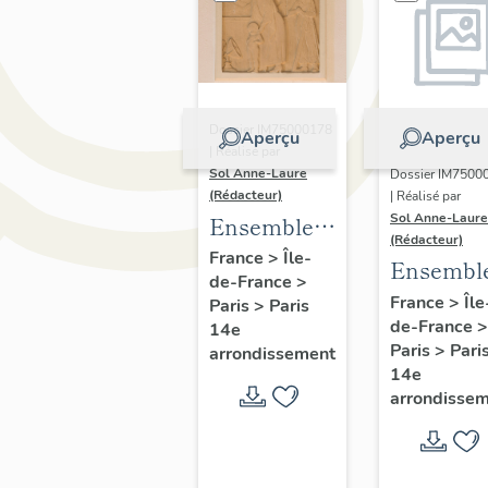
Dossier IM75000178
Aperçu
Aperçu
| Réalisé par
Sol Anne-Laure
Dossier IM7500
(Rédacteur)
| Réalisé par
Sol Anne-Laure
Ensemble
(Rédacteur)
de 4 bas
France
>
Île-
Ensembl
de-France
>
reliefs : Les
de 2 bas-
France
>
Île
Paris
>
Paris
saisons
de-France
>
reliefs: la
14e
Paris
>
Pari
arrondissement
Pensée e
14e
l'Action.
arrondisse