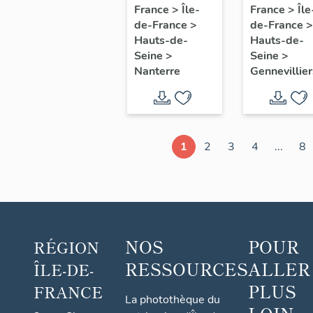
métallurgique,
thermiqu
France
>
Île-
France
>
Île
de-France
>
de-France
>
usine de
(détruite
Hauts-de-
Hauts-de-
matériel
après
Seine
>
Seine
>
électrique
inventair
Nanterre
Gennevillier
industriel
Dinin, puis
Société des
Accumulateurs
1
2
3
4
...
8
Électriques,
puis
Fulmen
Groupe
CGC
NOS
POUR
RÉGION
(détruit
RESSOURCES
ALLER
ÎLE-DE-
après
PLUS
FRANCE
inventaire)
La photothèque du