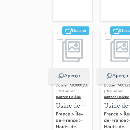
Dossier
Doss
Aperçu
Aperçu
Dossier IA92000358
Dossier IA0012
| Réalisé par
| Réalisé par
Jantzen Hélène
Jantzen Hélène
Usine de
Usine de
construction
cosmétiq
France
>
Île-
France
>
Île
de-France
>
de-France
>
mécanique
dite Payo
Hauts-de-
Hauts-de-
Bergougnan
(détruit