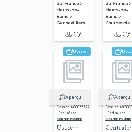
de-France
>
de-France
>
aéronautique
aéronaut
Hauts-de-
Hauts-de-
Mathis,
Air
Seine
>
Seine
>
puis usine
Equipeme
Gennevilliers
Courbevoie
de
puis
construction
établiss
mécanique
A.L. Clar
Dossier
Doss
Général
(détruit
Motors
après
inventair
Aperçu
Aperçu
Dossier IA00076122
Dossier IA9200
| Réalisé par
| Réalisé par
Jantzen Hélène
Jantzen Hélène
Usine
Centrale