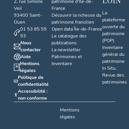
LOIN
2, rue Simone
patrimoine d'Île-de-
Veil
France
La
93400 Saint-
Découvrir la richesse du
plateforme
Ouen
patrimoine francilien
ouverte du
01 53 85 59
Open data Île-de-France
patrimoine
93
Le catalogue des
(POP)
Nous
publications
Inventaire
contacter
La newsletter
général du
Aide
Patrimoines et
patrimoine
Mentions
Inventaire
In Situ.
légales
Revue des
Politique de
patrimoines
confidentialité
Accessibilité :
non conforme
Mentions
légales