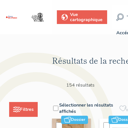
Vue
cartographique
Accéd
Résultats de la rech
154 résultats
Sélectionner les résultats
Filtres
affichés
Dossier
Doss