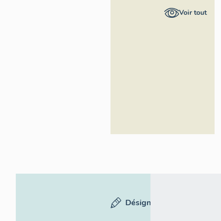
Kruszyk,
Voir tout
Région Île-
de-France
Désignation