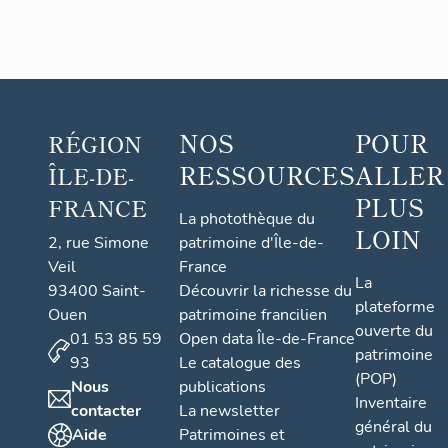
NOS
POUR
RÉGION
RESSOURCES
ALLER
ÎLE-DE-
PLUS
FRANCE
La photothèque du
LOIN
2, rue Simone
patrimoine d'Île-de-
Veil
France
La
93400 Saint-
Découvrir la richesse du
plateforme
Ouen
patrimoine francilien
ouverte du
01 53 85 59
Open data Île-de-France
patrimoine
93
Le catalogue des
(POP)
Nous
publications
Inventaire
contacter
La newsletter
général du
Aide
Patrimoines et