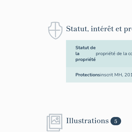
Statut, intérêt et p
Statut de
la
propriété de la
propriété
Protections
inscrit MH
, 20
Illustrations
5