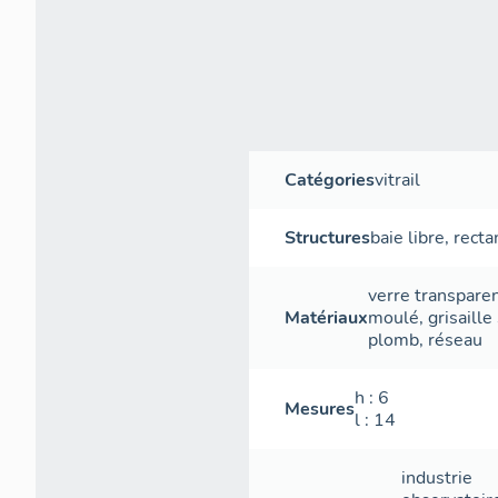
Catégories
vitrail
Structures
baie libre
,
recta
verre transpare
Matériaux
moulé
,
grisaille
plomb
,
réseau
h
: 6
Mesures
l
: 14
industrie