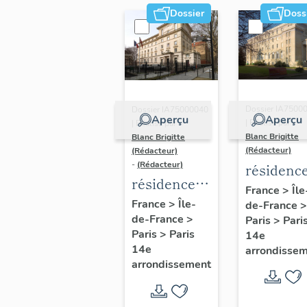
des
Nubar
Dossier
Doss
étudiants
portugais
Dossier IA7500
Dossier IA75000040
Aperçu
Aperçu
| Réalisé par
| Réalisé par
Blanc Brigitte
Blanc Brigitte
(Rédacteur)
(Rédacteur)
-
(Rédacteur)
résidenc
résidence
d'étudian
France
>
Île
d'étudiants
France
>
Île-
de-France
>
dite
de-France
>
dite Maison
Paris
>
Pari
Fondatio
Paris
>
Paris
14e
de Monaco
helléniqu
14e
arrondisse
arrondissement