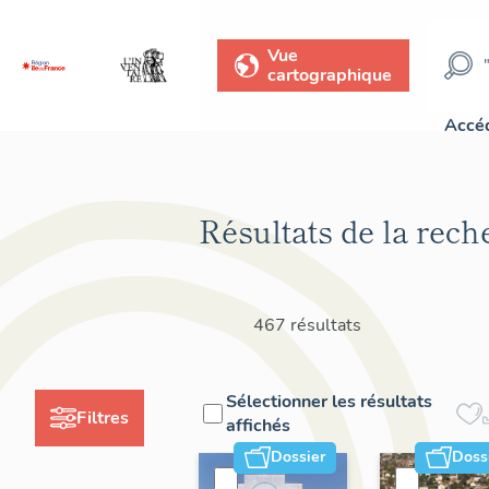
Vue
cartographique
Accéd
Résultats de la rech
467 résultats
Sélectionner les résultats
Filtres
affichés
Dossier
Doss