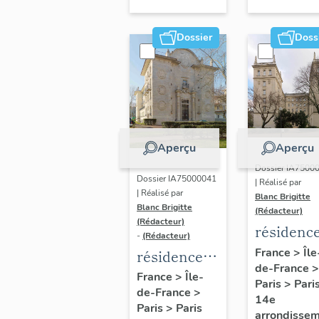
Dossier
Doss
Aperçu
Aperçu
Dossier IA7500
Dossier IA75000041
| Réalisé par
| Réalisé par
Blanc Brigitte
Blanc Brigitte
(Rédacteur)
(Rédacteur)
résidenc
-
(Rédacteur)
d'étudian
France
>
Île
résidence
de-France
>
dite Coll
d'étudiants
France
>
Île-
Paris
>
Pari
d'Espagn
de-France
>
dite
14e
Paris
>
Paris
Fondation
arrondisse