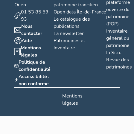
plateforme
Ouen
patrimoine francilien
ouverte du
01 53 85 59
Open data Île-de-France
patrimoine
93
Le catalogue des
(POP)
Nous
publications
Inventaire
contacter
La newsletter
général du
Aide
Patrimoines et
patrimoine
Mentions
Inventaire
In Situ.
légales
Revue des
Politique de
patrimoines
confidentialité
Accessibilité :
non conforme
Mentions
légales