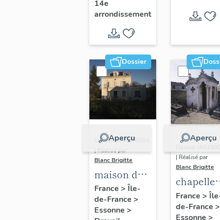
14e
Rosa Abreu
arrondissement
de
Grancher
(ex-Maison
Dossier
Doss
de Cuba)
Aperçu
Aperçu
Dossier IA91000894
Dossier IA9100
| Réalisé par
| Réalisé par
Blanc Brigitte
Blanc Brigitte
maison de
chapelle
notable, 56
France
>
Île-
funéraire
France
>
Île
de-France
>
avenue de
de-France
>
de la fami
Essonne
>
Bellevue
Essonne
>