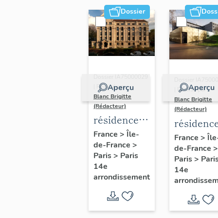
Dossier
Doss
Dossier IA75000029
Dossier IA7500
Aperçu
Aperçu
| Réalisé par
| Réalisé par
Blanc Brigitte
Blanc Brigitte
(Rédacteur)
(Rédacteur)
résidence
résidenc
d'étudiants
France
>
Île-
d'étudian
France
>
Île
de-France
>
dite Maison
de-France
>
dite
Paris
>
Paris
des
Paris
>
Pari
Résidenc
14e
14e
étudiants
André de
arrondissement
arrondisse
arméniens -
Gouveia
Fondation
(ex-Mais
Marie