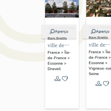
Dossier IA9100
Dossier IA91000863
Aperçu
Aperçu
| Réalisé par
| Réalisé par
Blanc Brigitte
Blanc Brigitte
ville de
ville de
Vigneux-
Draveil
France
>
Île
France
>
Île-
de-France
>
sur-Seine
de-France
>
Essonne
>
Essonne
>
Vigneux-su
Draveil
Seine