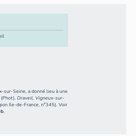
il
x-sur-Seine, a donné lieu à une
 (Phot).
Draveil, Vigneux-sur-
eb
.