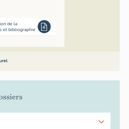
ion de la
et bibliographie
urel
ossiers