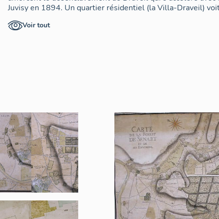
Juvisy en 1894. Un quartier résidentiel (la Villa-Draveil) voi
Seine en 1866. En 1910, un groupe d'employés parisiens a
Voir tout
Draveil pour le transformer en cité-jardin dans un cadre co
l'extraction du sable et des graviers de la Seine permet à pa
années 1930) le développement d'une importante activité 
exploitées sur quatre grandes fouilles par la Compagnie des 
société Morillon et Corvol dans la première décennie du XXe
véritable évolution se produit durant l'entre-deux-guerres 
qui investissent l'ensemble des terres agricoles : le morc
par la société Bernheim donne naissance en 1919 au quartie
divisé entre neufs sociétés d'épargne dont les adhérents pr
arrondissements de Paris, du faubourg Saint-Antoine et de Be
602 habitants en 1866 et 3 000 en 1910, en compte 10 3
publics (mairie, dispensaire, bains-douches, poste et marché
de la place centrale créée en 1919. Après la seconde guerre
15) prescrit par le Commissariat à la construction et à l'u
Draveil et de Vigneux-sur-Seine prévoit la construction de
entraîner un doublement du nombre des habitants. A Draveil
collectives sont réparties sous forme d'ensembles moyens 
dans les nombreux parcs et jardins qui agrémentent le territ
l'Orme des Mazières, l'Orée de Sénart, Danton et les Berger
logements construits entre 1957 et 1965. De 1954 à 1968, 