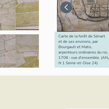
passe ainsi de 12 335 à plus de 25 000 habitants, chiffre au
aujourd'hui. Equipement commun aux villes de Draveil, Juvi
Seine inauguré en 1981, la base régionale de loisirs du Por
de prairies, de bois et d'étangs (anciennes fouilles restées e
partie se situe sur le territoire de Draveil.
Carte de la forêt de Sénart
et de ses environs, par
Bourgault et Matis,
arpenteurs ordinaires du roi,
1708 : vue d'ensemble. (AN,
N 1 Seine-et-Oise 24)