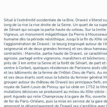
Situé à l'extrémité occidentale de la Brie, Draveil s'étend su
long de la rive la rive droite de la Seine. Un quart de sa supe
de Sénart qui occupe la partie haute du coteau. Sur la limite 
Vigneux, un monument mégalithique (la Pierre à Mousseaux
humaine dès la période néolithique. Jusqu'à la fin du XIXe siè
l'agglomération de Draveil : le bourg (regroupé autour de l'é
seigneurial et de deux grandes fermes) et ses deux hameau
contrastés : Mainville, partie haute de Draveil, se caractérise
agricole, partagé entre vignerons, maraîchers et bûcherons ;
près de 3 km entre la Seine et la forêt de Sénart, de part et d
centre à Corbeil, quelques résidences de Parisiens aisés cô
et les bâtiments de la ferme de l'Hôtel-Dieu de Paris. Au mil
et ses deux écarts sont sous la tutelle du fermier général Ma
grouper autour du château de Draveil les principaux fiefs, en 
royale de Saint-Louis de Poissy, qui lui cède en 1752 le tit
mutations décisives se produisent au milieu du XIXe siècle 
pont Aguado qui relie Champrosay à la gare de Ris, ouverte
de fer du Paris-Orléans, puis la mise en service de la gare 
amorcent le désenclavement de Draveil qui s'accélère avec 