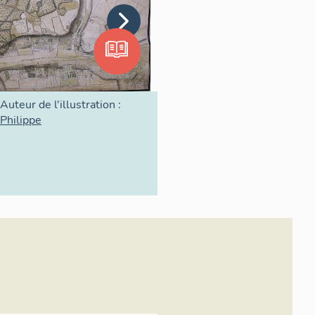
tour duquel elle se stabilise
sy-sur-Orge et Vigneux-sur-
ts aux Cerises occupe 160 ha
n eau), dont l a plus grande
Auteur de l'illustration :
Philippe