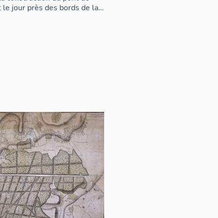
t le jour près des bords de la
chète le domaine du château de
opératif. Comme à Vigneux,
rtir de 1870 (et jusqu'aux
économique (70 ha de carrières
Sablières de la Seine et la
 siècle). Cependant la
avec la création de lotissements
ellement du domaine du château
r de la Plaine des Sables,
oviennent des XIe et XIIe
rcy. Draveil, qui totalise 1
16 en 1936. Des équipements
 couvert) sont édifiés autour
 mondiale, le plan directeur (n°
rbanisme pour les communes de
 groupes immobiliers devant
, ces zones d'habitations
(inférieurs à 900 logements)
oire communal : Villiers,
ies totalisent 2 700
la population de Draveil