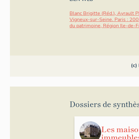
Blanc Brigitte (Réd.), Ayrault P
Vigneux-sur-Seine. Paris : 2008
du patrimoine, Région Ile-de-F
(c)
Dossiers de synthè
Les maiso
immeubles