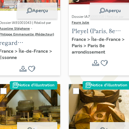
Aperçu
Aperçu
Dossier IA75000316 | Réalisé par
Faure Julie
Dossier IA91001043 | Réalisé par
Asseline Stéphane
-
Pleyel (Paris, 8e
Philippe Emmanuelle (Rédacteur)
arrondissement),
France
>
Île-de-France
>
regard
Paris
>
Paris 8e
salle de concert
photographique sur
France
>
Île-de-France
>
arrondissement
Essonne
les paysages de
l'OIN de Paris-Saclay
Notice d'illustration
Notice d'illustration