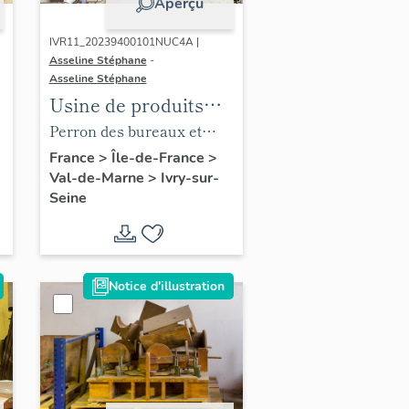
Aperçu
IVR11_20239400101NUC4A |
Asseline Stéphane
-
Asseline Stéphane
Usine de produits
chimiques Poulenc
.
Perron des bureaux et
Frères, puis usine
porte en PVC, fabrication
France
>
Île-de-France
>
Val-de-Marne
>
Ivry-sur-
d'engrais de la
Ateliers de Technochimie.
Seine
Société Française du
Lysol, puis usine de
chaudronnerie et
usine d'articles en
Notice d'illustration
matière plastique
e
(usine d'enceintes de
confinement)
Ateliers de