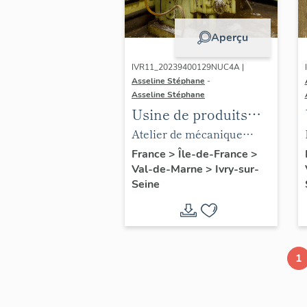
Ateliers de
Technochimie
Aperçu
IVR11_20239400129NUC4A |
Asseline Stéphane
-
Asseline Stéphane
Usine de produits
chimiques Poulenc
Atelier de mécanique
Frères, puis usine
générale (usinage).
France
>
Île-de-France
>
Val-de-Marne
>
Ivry-sur-
d'engrais de la
Fraiseuse verticale de
Seine
Société Française du
marque SKODA.
Lysol, puis usine de
Tchécoslovaquie,
chaudronnerie et
dommage de guerre.
usine d'articles en
1
matière plastique
(usine d'enceintes de
confinement)