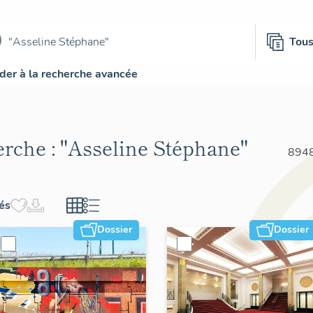
Tou
der à la recherche avancée
erche :
"Asseline Stéphane"
8948
hés
Dossier
Dossier