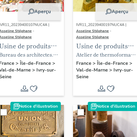
Technochimie
Technochimie
Aperçu
Aperçu
IVR11_20239400107NUC4A |
IVR11_20239400197NUC4A |
Asseline Stéphane
-
Asseline Stéphane
-
Asseline Stéphane
Asseline Stéphane
Usine de produits
Usine de produits
chimiques Poulenc
chimiques Poulenc
Bureau des architectes.
Atelier de thermoformage
Frères, puis usine
Frères, puis usine
Panneau PVC, fabrication
Moule maintenu par des «
France
>
Île-de-France
>
France
>
Île-de-France
>
Val-de-Marne
>
Ivry-sur-
Val-de-Marne
>
Ivry-sur-
d'engrais de la
d'engrais de la
Ateliers de Technochimie.
sauterelles ».
Seine
Seine
Société Française du
Société Française du
Lysol, puis usine de
Lysol, puis usine de
chaudronnerie et
chaudronnerie et
usine d'articles en
usine d'articles en
Notice d'illustration
Notice d'illustration
matière plastique
matière plastique
(usine d'enceintes de
(usine d'enceintes d
confinement)
confinement)