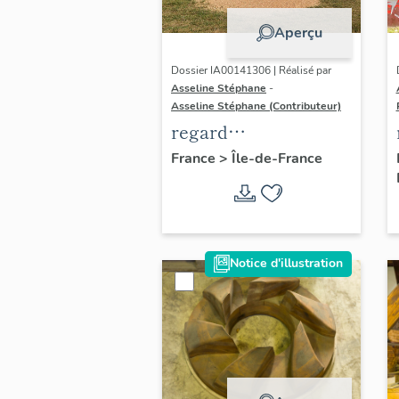
Aperçu
Dossier IA00141306 | Réalisé par
Asseline Stéphane
-
Asseline Stéphane (Contributeur)
regard
photographique sur
France
>
Île-de-France
les paysages de la
Plaine de France.
Notice d'illustration