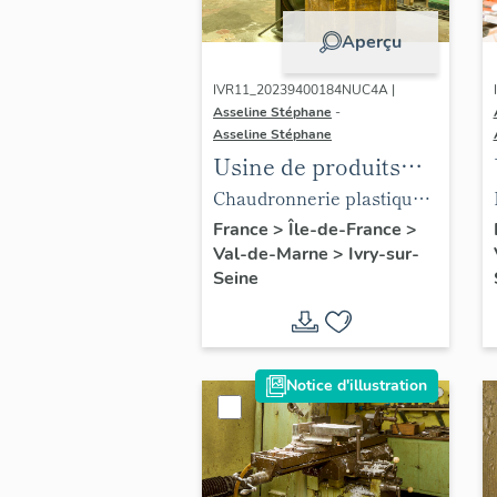
Technochimie
Aperçu
IVR11_20239400184NUC4A |
Asseline Stéphane
-
Asseline Stéphane
Usine de produits
chimiques Poulenc
Chaudronnerie plastique.
Frères, puis usine
Scie à ruban.
France
>
Île-de-France
>
Val-de-Marne
>
Ivry-sur-
d'engrais de la
Seine
Société Française du
Lysol, puis usine de
chaudronnerie et
usine d'articles en
Notice d'illustration
matière plastique
(usine d'enceintes de
confinement)