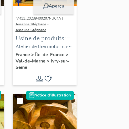
Technochimie
Aperçu
IVR11_20239400207NUC4A |
Asseline Stéphane
-
Asseline Stéphane
Usine de produits
chimiques Poulenc
Atelier de thermoformage.
Frères, puis usine
Moules de fabrication.
France
>
Île-de-France
>
Val-de-Marne
>
Ivry-sur-
d'engrais de la
Seine
Société Française du
Lysol, puis usine de
chaudronnerie et
usine d'articles en
Notice d'illustration
matière plastique
e
(usine d'enceintes de
confinement)
Ateliers de