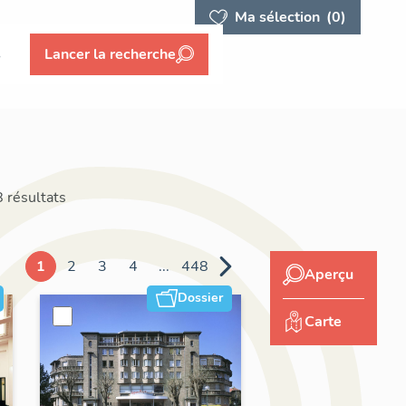
Ma sélection
(0)
s
Lancer la recherche
 résultats
1
2
3
4
...
448
Aperçu
Dossier
Carte