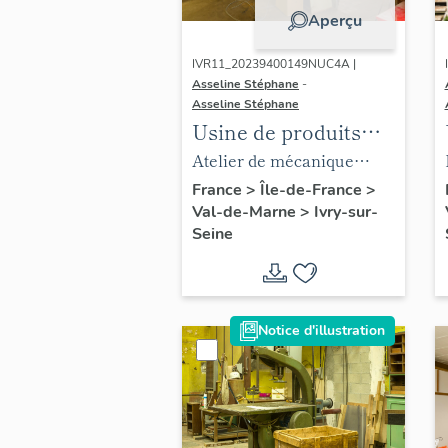
Technochimie
Aperçu
IVR11_20239400149NUC4A |
Asseline Stéphane
-
Asseline Stéphane
Usine de produits
chimiques Poulenc
Atelier de mécanique
Frères, puis usine
générale (usinage), au
France
>
Île-de-France
>
Val-de-Marne
>
Ivry-sur-
d'engrais de la
sous-sol.
Seine
Société Française du
Lysol, puis usine de
chaudronnerie et
usine d'articles en
Notice d'illustration
matière plastique
(usine d'enceintes de
confinement)
Ateliers de