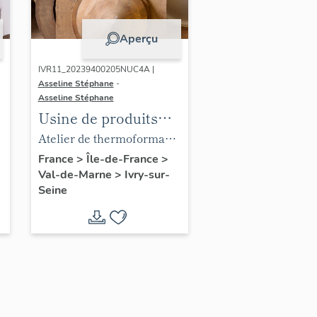
Ateliers de
Technochimie
Aperçu
IVR11_20239400205NUC4A |
Asseline Stéphane
-
Asseline Stéphane
Usine de produits
chimiques Poulenc
.
Atelier de thermoformage.
Frères, puis usine
Moule de forme conique.
France
>
Île-de-France
>
Val-de-Marne
>
Ivry-sur-
d'engrais de la
Seine
Société Française du
Lysol, puis usine de
chaudronnerie et
usine d'articles en
matière plastique
e
(usine d'enceintes de
confinement)