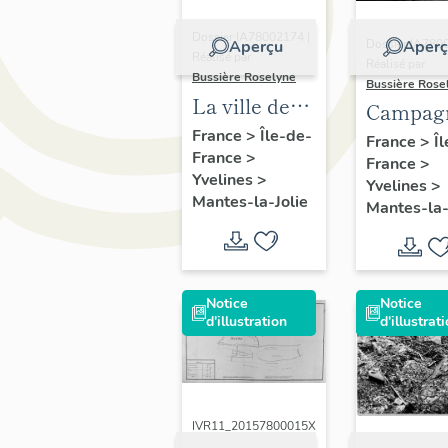
Dossier IA78002174 |
Aperçu
Aperç
Dossier IA780
Réalisé par
Réalisé par
Bussière Roselyne
Bussière Rose
La ville de
Campag
Mantes-la-
France
>
Île-de-
photogr
France
>
Î
France
>
Jolie
France
>
sur le
Yvelines
>
Yvelines
>
patrimo
Mantes-la-Jolie
Mantes-la-
de Mant
la-Jolie 
1977
Notice
Notice
d'illustration
d'illustrat
IVR11_20157800015X