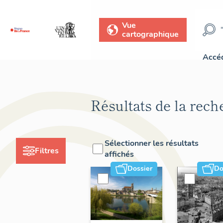
Vue
cartographique
Accéd
Résultats de la rech
Sélectionner les résultats
Filtres
affichés
Dossier
Do