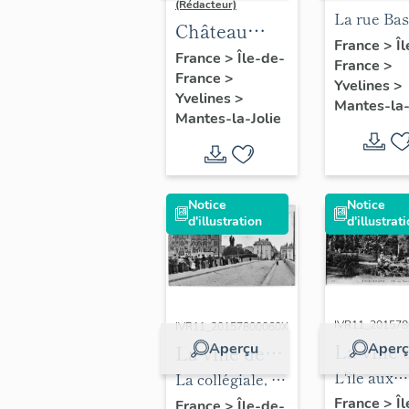
(Rédacteur)
La rue Ba
Château
des tanner
France
>
Î
(détruit)
France
>
Île-de-
France
>
au XIXe si
France
>
Yvelines
>
dessin. (Région
Yvelines
>
Mantes-la-
Mantes-la-Jolie
Ile-de-Fra
Fonds
CREDOP).
Notice
Notice
d'illustration
d'illustrat
IVR11_20157
IVR11_20157800060X
La ville 
Aperçu
Aperç
La ville de
Mantes-l
Mantes-la-
L'île aux
La collégiale, le
Jolie
Jolie
Dames. (R
pont et l'entrée
France
>
Î
France
>
Île-de-