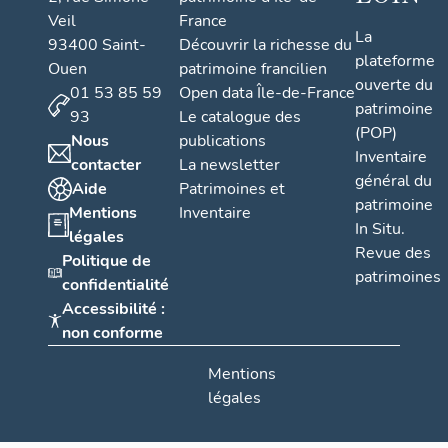
Veil
France
La
93400 Saint-
Découvrir la richesse du
plateforme
Ouen
patrimoine francilien
ouverte du
01 53 85 59
Open data Île-de-France
patrimoine
93
Le catalogue des
(POP)
Nous
publications
Inventaire
contacter
La newsletter
général du
Aide
Patrimoines et
patrimoine
Mentions
Inventaire
In Situ.
légales
Revue des
Politique de
patrimoines
confidentialité
Accessibilité :
non conforme
Mentions
légales