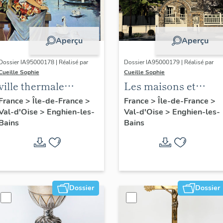
Aperçu
Aperçu
Dossier IA95000178 | Réalisé par
Dossier IA95000179 | Réalisé par
Cueille Sophie
Cueille Sophie
ville thermale
Les maisons et
d'Enghien-les-Bains
immeubles
France
>
Île-de-France
>
France
>
Île-de-France
>
Val-d'Oise
>
Enghien-les-
Val-d'Oise
>
Enghien-les-
d'Enghien-les-Bains
Bains
Bains
Dossier
Dossier