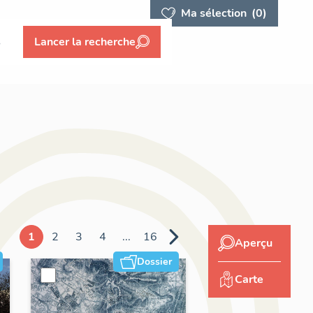
Ma sélection
(0)
s
Lancer la recherche
1
2
3
4
...
16
Aperçu
Dossier
Carte