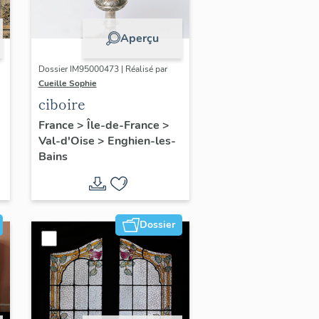
Aperçu
Dossier IM95000473 | Réalisé par
Cueille Sophie
ciboire
France
>
Île-de-France
>
Val-d'Oise
>
Enghien-les-
Bains
Dossier