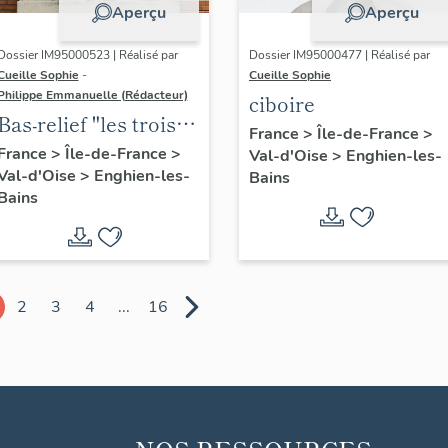
Aperçu
Aperçu
Dossier IM95000523 | Réalisé par
Dossier IM95000477 | Réalisé par
Cueille Sophie
-
Cueille Sophie
Philippe Emmanuelle (Rédacteur)
ciboire
Bas-relief "les trois
France
>
Île-de-France
>
enseignements, le
France
>
Île-de-France
>
Val-d'Oise
>
Enghien-les-
Val-d'Oise
>
Enghien-les-
classique, le
Bains
Bains
technique et le
moderne"
2
3
4
...
16