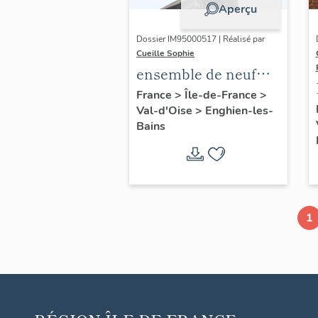
Aperçu
Dossier IM95000517 | Réalisé par
Cueille Sophie
ensemble de neuf
épis et décors de
France
>
Île-de-France
>
Val-d'Oise
>
Enghien-les-
faîtage
Bains
1