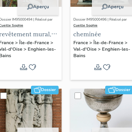
Aperçu
Aperçu
Dossier IM95000494 | Réalisé par
Dossier IM95000496 | Réalisé par
Cueille Sophie
Cueille Sophie
revêtement mural,
cheminée
décor de l'élévation
France
>
Île-de-France
>
France
>
Île-de-France
>
Val-d'Oise
>
Enghien-les-
Val-d'Oise
>
Enghien-les-
extérieure : couple
Bains
Bains
de faisans dans un
paysage
Dossier
Dossier