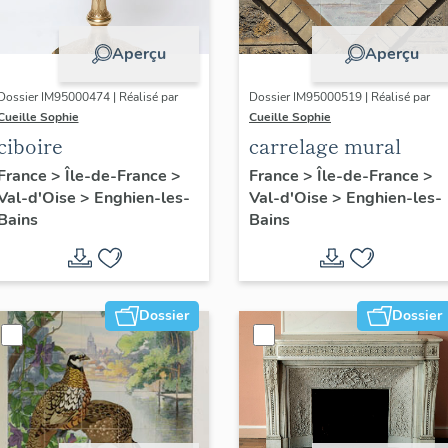
Aperçu
Aperçu
Dossier IM95000474 | Réalisé par
Dossier IM95000519 | Réalisé par
Cueille Sophie
Cueille Sophie
ciboire
carrelage mural
France
>
Île-de-France
>
France
>
Île-de-France
>
Val-d'Oise
>
Enghien-les-
Val-d'Oise
>
Enghien-les-
Bains
Bains
Dossier
Dossier