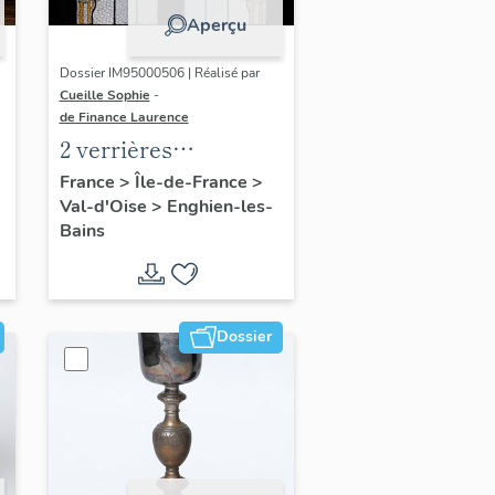
Aperçu
Dossier IM95000506 | Réalisé par
Cueille Sophie
-
de Finance Laurence
2 verrières
décoratives
France
>
Île-de-France
>
Val-d'Oise
>
Enghien-les-
Bains
Dossier