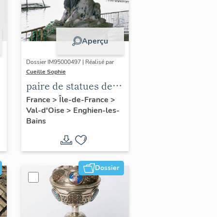
Aperçu
Dossier IM95000497 | Réalisé par
Cueille Sophie
paire de statues de
lions
France
>
Île-de-France
>
Val-d'Oise
>
Enghien-les-
Bains
Dossier