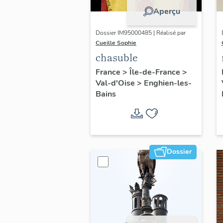
Aperçu
Dossier IM95000485 | Réalisé par
Cueille Sophie
chasuble
France
>
Île-de-France
>
Val-d'Oise
>
Enghien-les-
Bains
Dossier