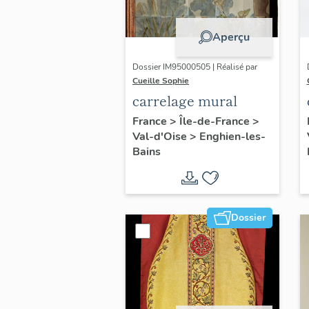
Aperçu
Dossier IM95000505 | Réalisé par
Cueille Sophie
carrelage mural
France
>
Île-de-France
>
Val-d'Oise
>
Enghien-les-
Bains
Dossier