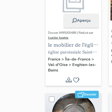
Aperçu
Dossier IM95000488 | Réalisé par
Cueille Sophie
le mobilier de l'église
paroissiale Saint-
église paroissiale Saint-
Joseph
Joseph
France
>
Île-de-France
>
Val-d'Oise
>
Enghien-les-
Bains
Dossier