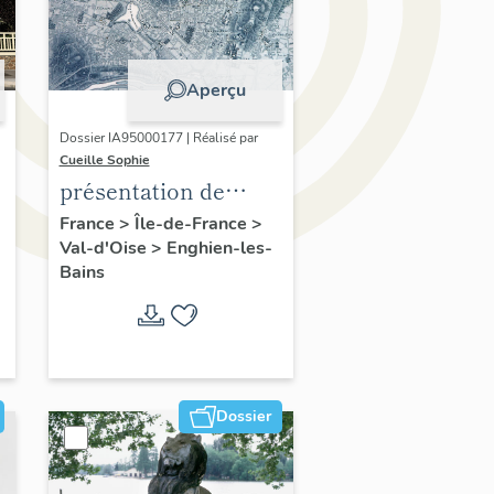
Aperçu
Dossier IA95000177 | Réalisé par
Cueille Sophie
présentation de
l'étude du
France
>
Île-de-France
>
Val-d'Oise
>
Enghien-les-
patrimoine
Bains
d'Enghien-Les-Bains
Dossier