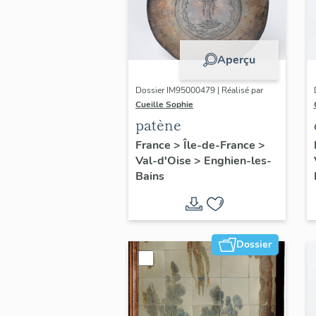
Aperçu
Dossier IM95000479 | Réalisé par
Cueille Sophie
patène
France
>
Île-de-France
>
Val-d'Oise
>
Enghien-les-
Bains
Dossier