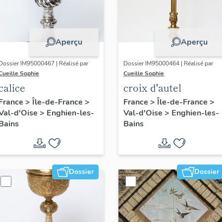
Aperçu
Aperçu
Dossier IM95000467 | Réalisé par
Dossier IM95000464 | Réalisé par
Cueille Sophie
Cueille Sophie
calice
croix d'autel
France
>
Île-de-France
>
France
>
Île-de-France
>
Val-d'Oise
>
Enghien-les-
Val-d'Oise
>
Enghien-les-
Bains
Bains
Dossier
Dossier