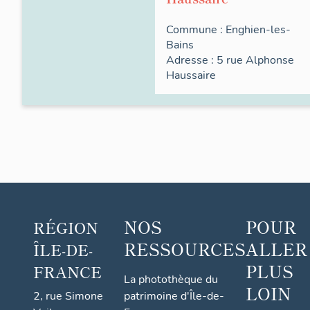
Commune :
Enghien-les-
Bains
Adresse : 5
rue
Alphonse
Haussaire
NOS
POUR
RÉGION
RESSOURCES
ALLER
ÎLE-DE-
PLUS
FRANCE
La photothèque du
LOIN
2, rue Simone
patrimoine d'Île-de-