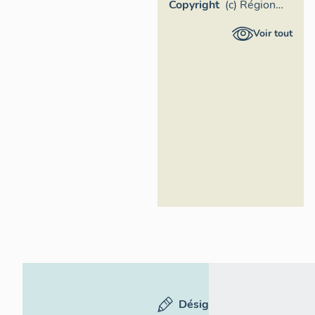
Copyright
(c) Région
Ile-de-
Voir tout
France -
Inventaire
général du
patrimoine
culturel
Désignation