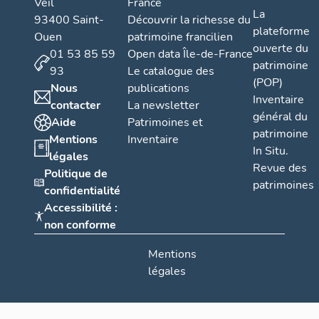
Veil
France
La
93400 Saint-
Découvrir la richesse du
plateforme
Ouen
patrimoine francilien
ouverte du
01 53 85 59
Open data Île-de-France
patrimoine
93
Le catalogue des
(POP)
Nous
publications
Inventaire
contacter
La newsletter
général du
Aide
Patrimoines et
patrimoine
Mentions
Inventaire
In Situ.
légales
Revue des
Politique de
patrimoines
confidentialité
Accessibilité :
non conforme
Mentions
légales