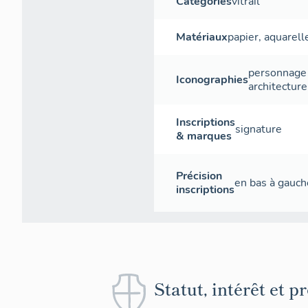
Catégories
vitrail
Matériaux
papier
,
aquarell
personnage
Iconographies
architecture
Inscriptions
signature
& marques
Précision
en bas à gauch
inscriptions
Statut, intérêt et p