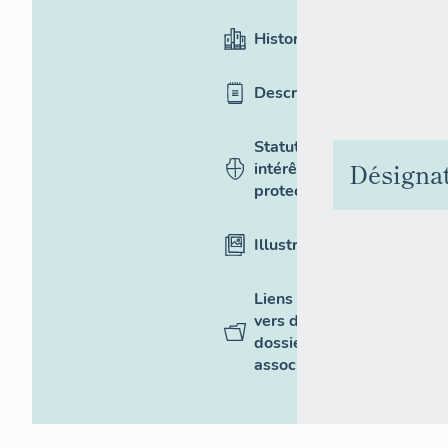
Historique
Description
Statut,
Désigna
intérêt et
protection
Illustrations
Liens
vers des
dossiers
associés