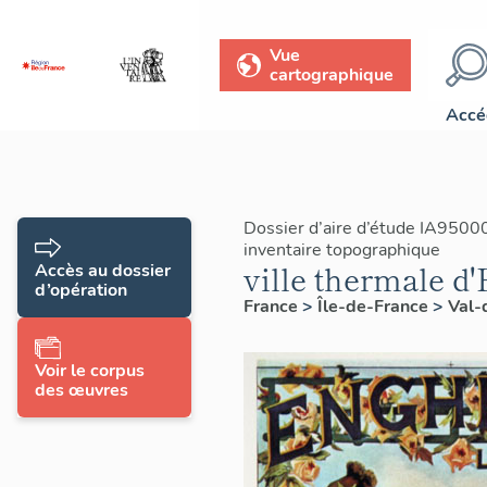
Vue
cartographique
Accé
Dossier d’aire d’étude IA9500
inventaire topographique
ville thermale d
Accès au dossier
d’opération
France
>
Île-de-France
>
Val-
Voir le corpus
des œuvres