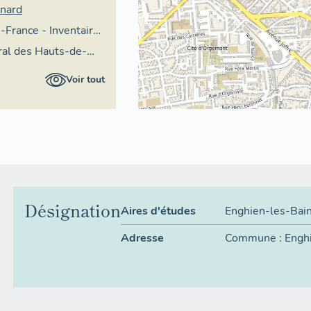
rnard
e-France - Inventaire
moine culturel
ral des Hauts-de-
Voir tout
Désignation
Aires d'études
Enghien-les-Bai
Adresse
Commune :
Engh
Cadastre