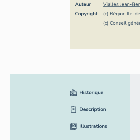
Auteur
Vialles Jean-Be
Copyright
(c) Région Ile-d
général du patri
(c) Conseil géné
Seine
Historique
Description
Illustrations