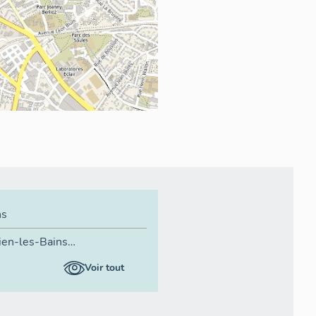
ns
ien-les-Bains
 : 1995 AB, AC, AD, AE, AH
Voir tout