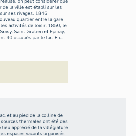
 réalisé, on peut considérer que
e la ville est établi sur les
sur ses rivages. 1846,
ouveau quartier entre la gare
les activités de loisir. 1850, le
Soisy, Saint Gratien et Epinay,
nt 40 occupés par le lac. En
 au nord. 1854, construction du
d'un quartier de maisons dans
 la mairie école avec
uveau pôle urbain. La
 1870. Fin du 19e et début 20e
au d'Ormesson, la rue Félix
e nombreuses villas et
c la percée de nouvelles voies
viennent de plus en plus
 la ville, se dessine avec la
prises transformé mais restera
ade en 1910 conforte l'aspect
ac, et au pied de la colline de
nomène des lotissements
 sources thermales ont été des
esson, La Villa Messenie ou la
ieu apprécié de la villégiature
naissance urbaine avec tout
t les espaces vacants organisés
poste, école, central