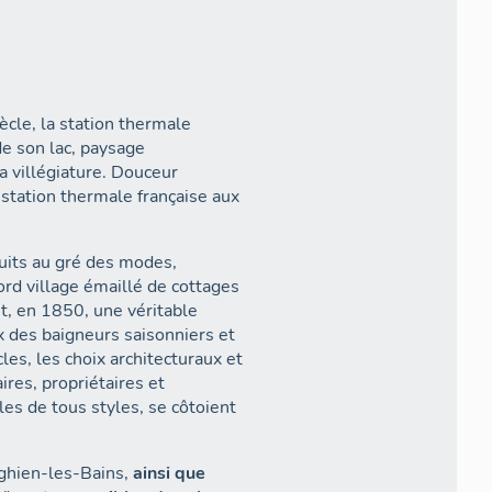
ècle, la station thermale
de son lac, paysage
la villégiature. Douceur
 station thermale française aux
uits au gré des modes,
bord village émaillé de cottages
nt, en 1850, une véritable
 des baigneurs saisonniers et
es, les choix architecturaux et
ires, propriétaires et
les de tous styles, se côtoient
nghien-les-Bains,
ainsi que