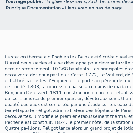
l'ouvrage publié
: "
Enghien-les-Bains, Architecture et déco
Rubrique Documentation - Liens web en bas de pag
e.
La station thermale d'Enghien les Bains a été créée quasi ex
Durant deux siècles elle se développe pour devenir la ville 
dernier recensement, 10 368 habitants. Les principales étap
découverte des eaux par Louis Cotte. 1772, Le Veillard, déj
est attiré par celles d'Enghien et se porte acquéreur de leu
de Condé. 1803, la concession passe aux mains de madame G
Benjamin Delessert. 1811, construction du premier établis
du lac. L'amorce du premier quartier, dévolu aux soins ther
qualité des eaux est confortée par une étude sur les eaux 
Jean-Baptiste Péligot, administrateur des hôpitaux de Paris
découvertes. Il modifie le premier établissement thermal et
Pêcherie est construit. 1824, le premier hôtel de la station e
Quatre pavillons. Péligot lance alors un grand projet de lot