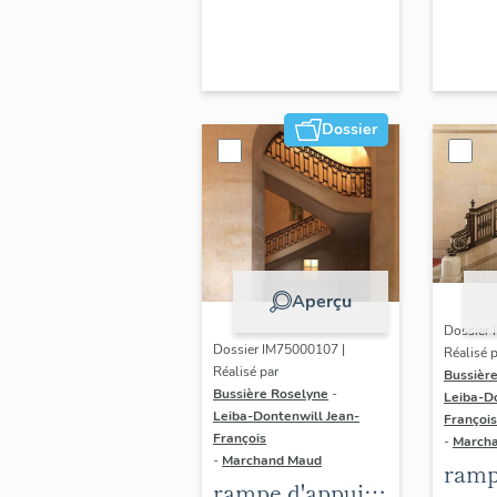
Dossier
Aperçu
Dossier 
Dossier IM75000107 |
Réalisé 
Réalisé par
Bussièr
Bussière Roselyne
-
Leiba-Do
Leiba-Dontenwill Jean-
François
François
-
March
-
Marchand Maud
ramp
rampe d'appui,