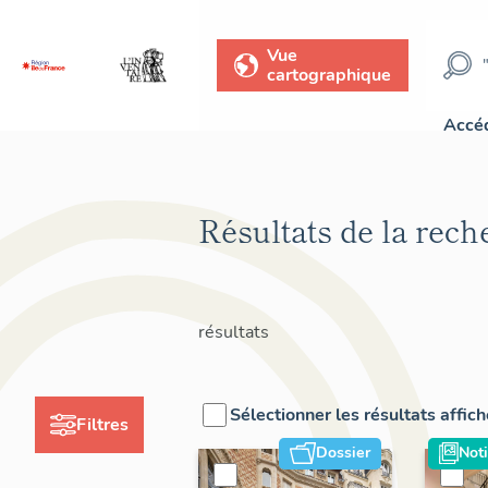
Vue
cartographique
Accéd
Résultats de la rech
résultats
Sélectionner les résultats affic
Filtres
Dossier
Noti