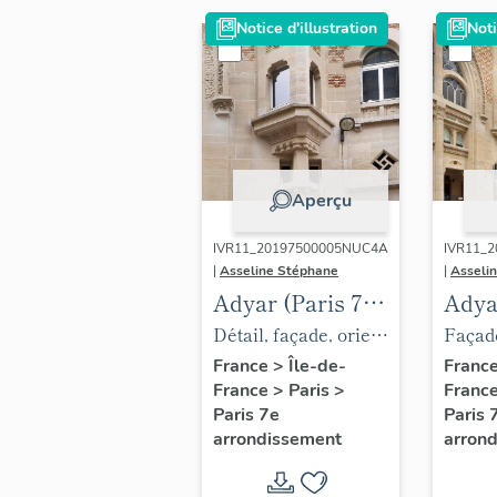
Notice d'illustration
Noti
Aperçu
IVR11_20197500005NUC4A
IVR11_
|
Asseline Stéphane
|
Asseli
Adyar (Paris 7e
Adya
arrondissement),
arro
Détail, façade, oriel
Façade
salle (actuel
salle
surmontant l'entrée
latéra
France
>
Île-de-
Franc
France
>
Paris
>
Franc
théâtre de la
théât
de la salle Adyar et
compr
Paris 7e
Paris 
Tour Eiffel)
Tour 
sa console
de la 
arrondissement
arron
(actue
Tour E