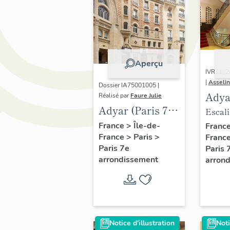
Aperçu
IVR11_
|
Asseli
Dossier IA75001005 |
Adya
Réalisé par
Faure Julie
Adyar (Paris 7e
arro
Escali
arrondissement),
salle
généra
France
>
Île-de-
Franc
France
>
Paris
>
salle (actuel
Franc
théât
Paris 7e
Paris 
théâtre de la
Tour 
arrondissement
arron
Tour Eiffel)
Notice d'illustration
Noti