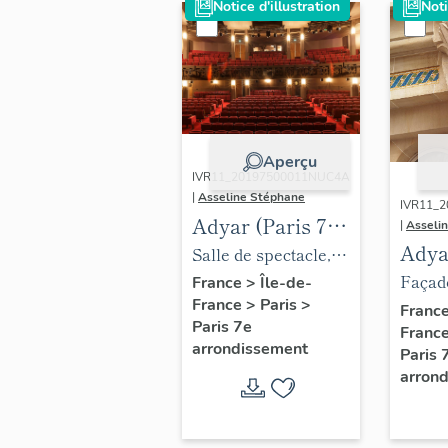
Notice d'illustration
Noti
Aperçu
IVR11_20197500011NUC4A
|
Asseline Stéphane
IVR11_
Adyar (Paris 7e
|
Asseli
Adya
arrondissement),
Salle de spectacle,
arro
salle (actuel
Façade
vue depuis la scène
France
>
Île-de-
France
>
Paris
>
salle
théâtre de la
chapit
des balcons
Franc
Paris 7e
Franc
théât
Tour Eiffel)
mosaï
arrondissement
Paris 
Tour 
lintea
arron