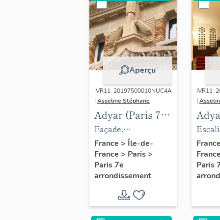
Aperçu
IVR11_20197500010NUC4A
IVR11_
|
Asseline Stéphane
|
Asseli
Adyar (Paris 7e
Adya
arrondissement),
arro
Façade,
Escali
salle (actuel
salle
couronnement de
généra
France
>
Île-de-
Franc
France
>
Paris
>
Franc
théâtre de la
théât
l'entrée-porche,
Paris 7e
Paris 
Tour Eiffel)
Tour 
lotus
arrondissement
arron