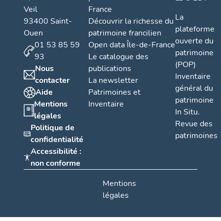
Veil
France
La
93400 Saint-
Découvrir la richesse du
plateforme
Ouen
patrimoine francilien
ouverte du
01 53 85 59
Open data Île-de-France
patrimoine
93
Le catalogue des
(POP)
Nous
publications
Inventaire
contacter
La newsletter
général du
Aide
Patrimoines et
patrimoine
Mentions
Inventaire
In Situ.
légales
Revue des
Politique de
patrimoines
confidentialité
Accessibilité :
non conforme
Mentions
légales