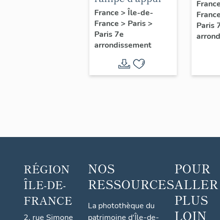
escal
Franc
escalier
France
>
Île-de-
Franc
d'ho
France
>
Paris
>
secondaire de
Paris 
l'Eco
Paris 7e
arron
l'Ecole militaire
arrondissement
NOS
POUR
RÉGION
RESSOURCES
ALLER
ÎLE-DE-
PLUS
FRANCE
La photothèque du
LOIN
2, rue Simone
patrimoine d'Île-de-