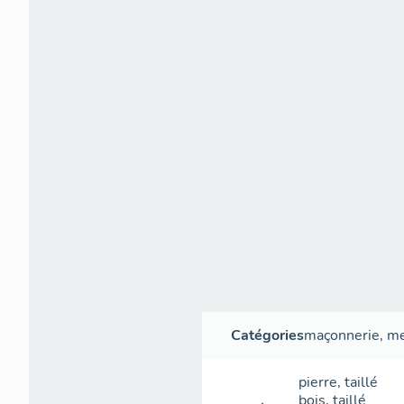
Catégories
maçonnerie
,
me
pierre
,
taillé
bois
,
taillé