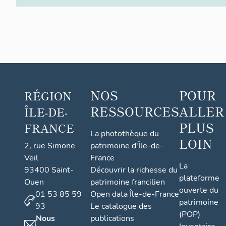
NOS
POUR
RÉGION
RESSOURCES
ALLER
ÎLE-DE-
PLUS
FRANCE
La photothèque du
LOIN
2, rue Simone
patrimoine d'Île-de-
Veil
France
La
93400 Saint-
Découvrir la richesse du
plateforme
Ouen
patrimoine francilien
ouverte du
01 53 85 59
Open data Île-de-France
patrimoine
93
Le catalogue des
(POP)
Nous
publications