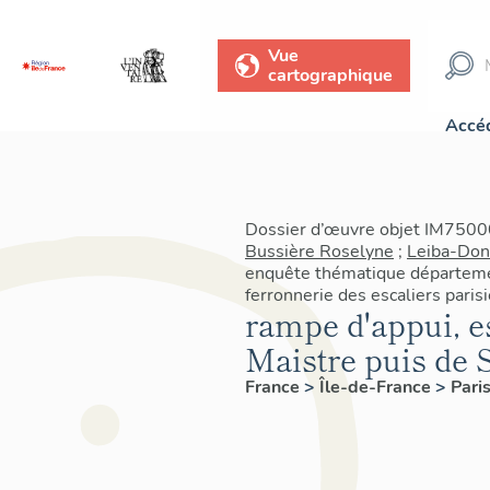
Vue
cartographique
Accéd
Dossier d’œuvre objet IM75000
Bussière Roselyne
;
Leiba-Don
enquête thématique départeme
ferronnerie des escaliers pari
rampe d'appui, es
Maistre puis de 
France
>
Île-de-France
>
Pari