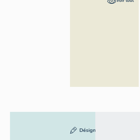
Voir tout
Inventaire
général du
patrimoine
culturel
Désignation