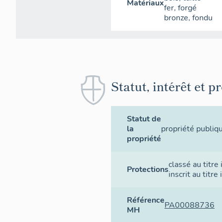
Matériaux
fer
,
forgé
bronze
,
fondu
Statut, intérêt et p
Statut de
la
propriété publiq
propriété
classé au titr
Protections
inscrit au titr
Référence
PA00088736
MH