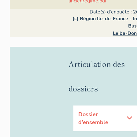
ancienregime.pdf
Date(s) d'enquête : 2
(c) Région Ile-de-France - I
Bus
Leiba-Dont
Articulation des
dossiers
Dossier
d’ensemble