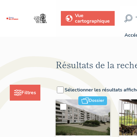
Vue
cartographique
Accéd
Résultats de la rech
Sélectionner les résultats affic
Filtres
Dossier