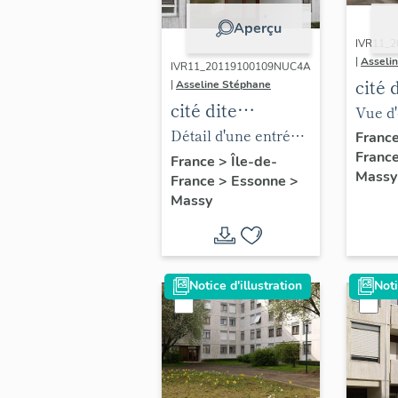
Aperçu
IVR11_
|
Asseli
IVR11_20119100109NUC4A
cité 
|
Asseline Stéphane
cité dite
Résid
Vue d
Résidence Ile-
de-F
Détail d'une entrée
façade
Franc
de-France
Franc
et d'un panneau de
les ha
France
>
Île-de-
Massy
France
>
Essonne
>
loggia.
perme
Massy
à l'av
et aux
stati
Notice d'illustration
Noti