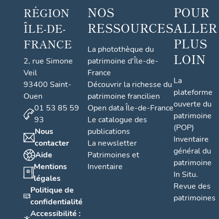
garde-corps est
archit
NOS
POUR
RÉGION
également
rappr
RESSOURCES
ALLER
ÎLE-DE-
préfabriqué en
fenêtr
PLUS
FRANCE
travertin, ce qui
La photothèque du
LOIN
donne une unité à
2, rue Simone
patrimoine d'Île-de-
l'ensemble.
Veil
France
La
93400 Saint-
Découvrir la richesse du
plateforme
Ouen
patrimoine francilien
ouverte du
01 53 85 59
Open data Île-de-France
patrimoine
93
Le catalogue des
(POP)
Nous
publications
Inventaire
contacter
La newsletter
général du
Aide
Patrimoines et
patrimoine
Mentions
Inventaire
In Situ.
légales
Revue des
Politique de
patrimoines
confidentialité
Accessibilité :