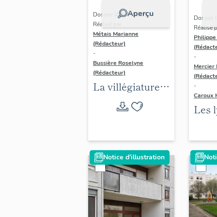
Aperçu
Dossier IA91001085 |
Dossier 
Réalisé par
Réalisé 
Métais Marianne
Philipp
(Rédacteur)
(Rédact
-
-
Bussière Roselyne
Mercier
(Rédacteur)
(Rédact
La villégiature
-
Caroux 
en Île-de-
Les 
France, XVIIIe-
XXe 
XXe siècles
Île-
Notice d'illustration
Noti