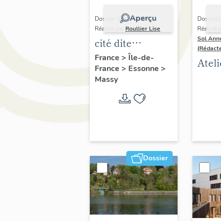
Aperçu
Dossier IA91000996 |
Dossier 
Réalisé par
Roullier Lise
Réalisé 
Sol Ann
cité dite
(Rédact
Résidence Ile-
France
>
Île-de-
Ateli
France
>
Essonne
>
de-France
d'art
Massy
de-F
Dossier