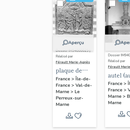
Aperçu
Ape
Dossier IM94000023 |
Dossier IM94
Réalisé par
Réalisé par
Férault Marie-Agnès
Férault Mari
plaque de
autel (a
cheminée :
France
>
Île-de-
seconda
France
>
Î
France
>
Val-de-
Tentation
France
>
de la Vi
Marne
>
Le
d'Eve
Marne
>
B
Perreux-sur-
Marne
Marne