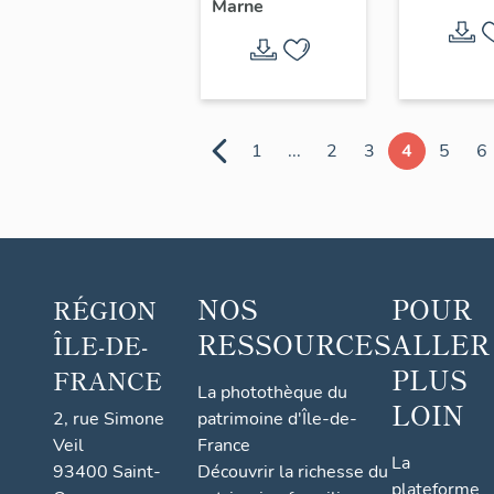
Marne
1
...
2
3
4
5
6
NOS
POUR
RÉGION
RESSOURCES
ALLER
ÎLE-DE-
PLUS
FRANCE
La photothèque du
LOIN
2, rue Simone
patrimoine d'Île-de-
Veil
France
La
93400 Saint-
Découvrir la richesse du
plateforme