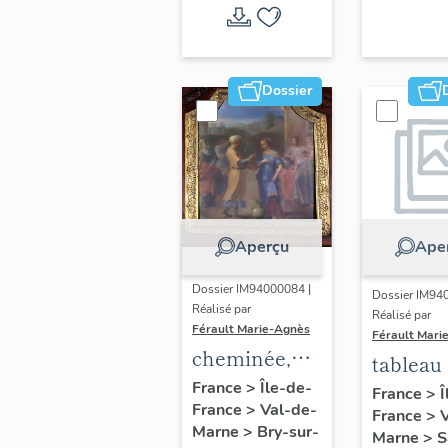
Dossier
Aperçu
Ape
Dossier IM94000084 |
Dossier IM94
Réalisé par
Réalisé par
Férault Marie-Agnès
Férault Mari
cheminée,
tableau 
tableau, 2
France
>
Île-de-
paysag
France
>
Î
France
>
Val-de-
plaques de
France
>
d'Ecoss
Marne
>
Bry-sur-
Marne
>
S
cheminée