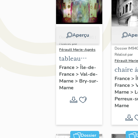
Aperçu
Ape
Dossier IM94000081 |
Réalisé par
Dossier IM94
Férault Marie-Agnès
Réalisé par
tableau
Férault Mari
(diorama)
France
>
Île-de-
chaire à
France
>
Val-de-
prêcher 
France
>
Î
Marne
>
Bry-sur-
France
>
évangél
Marne
Marne
>
L
Perreux-s
Marne
Dossier