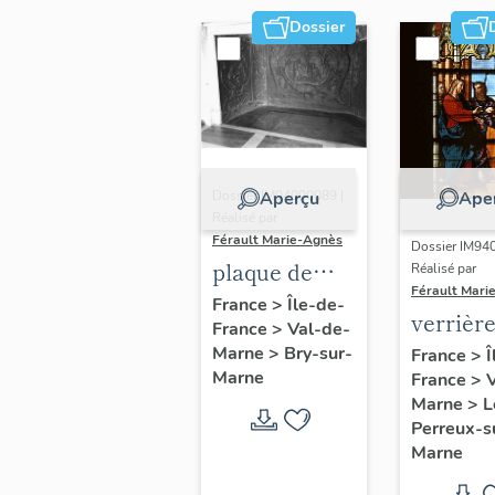
Dossier
Dossier IM94000089 |
Aperçu
Ape
Réalisé par
Férault Marie-Agnès
Dossier IM94
plaque de
Réalisé par
Férault Mari
cheminée :
France
>
Île-de-
verrièr
France
>
Val-de-
Athéna
figurée 
Marne
>
Bry-sur-
France
>
Î
présentant
Marne
France
>
Remise
Thétis à
Marne
>
L
clés à S
Héphaïstos,
Perreux-s
Pierre (
Marne
offrande au
17)
génie du