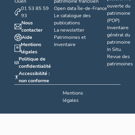
Ouen
patrimoine francilien
ouverte du
01 53 85 59
Open data Île-de-France
patrimoine
93
Le catalogue des
(POP)
Nous
publications
Inventaire
contacter
La newsletter
général du
Aide
Patrimoines et
patrimoine
Mentions
Inventaire
In Situ.
légales
Revue des
Politique de
patrimoines
confidentialité
Accessibilité :
non conforme
Mentions
légales