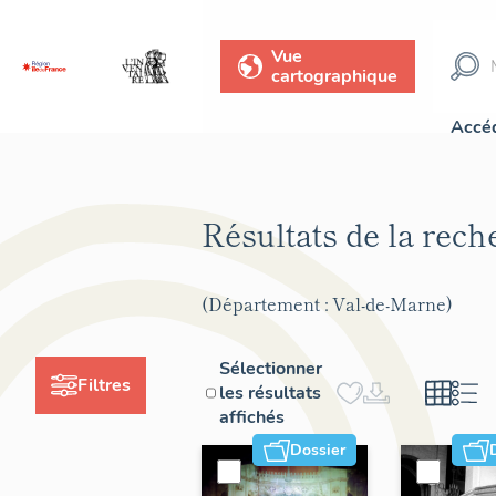
Vue
cartographique
Accéd
Résultats de la rec
(Département : Val-de-Marne)
Sélectionner
Filtres
les résultats
affichés
Dossier