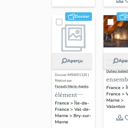
foyer
Dossier
Dossier IM94
Aperçu
Ape
Réalisé par
Duhau Isabel
Dossier IM94001326 |
ensemb
Réalisé par
2 retabl
Ferault Marie-Agnès
France
>
Î
élément
France
>
paravent
Marne
>
d'architecture
L'arbre
France
>
Île-de-
Valenton
France
>
Val-de-
du château
vie, le
Marne
>
Bry-sur-
des Tuileries
cosmos
Marne