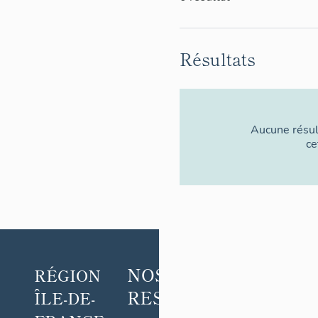
Résultats
Aucune résul
ce
NOS
POUR
RÉGION
RESSOURCES
ALLER
ÎLE-DE-