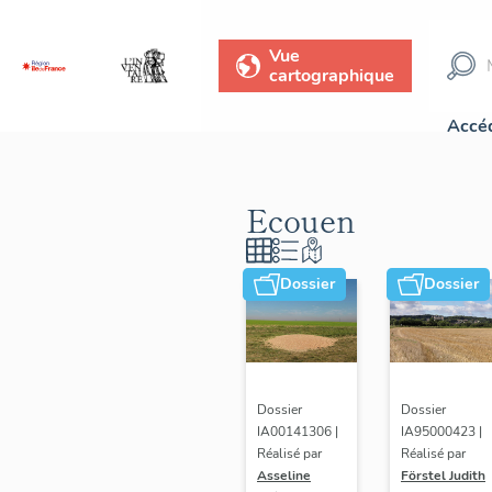
Vue
cartographique
Accéd
Ecouen
Dossier
Dossier
Dossier
Dossier
IA00141306 |
IA95000423 |
Réalisé par
Réalisé par
Asseline
Förstel Judith