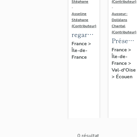
Stéphane
(Contributeur)
-
-
Asseline
Ausseur-
Stéphane
Dolléans
(Contributeur)
Chantal
(Contributeur)
regard
Présenta
photographique
France
>
de
France
>
Île-de-
sur les
Île-de-
l'étude
France
paysages
France
>
d'Ecoue
de la
Val-d'Oise
Plaine
>
Écouen
de
France.
0 résultat