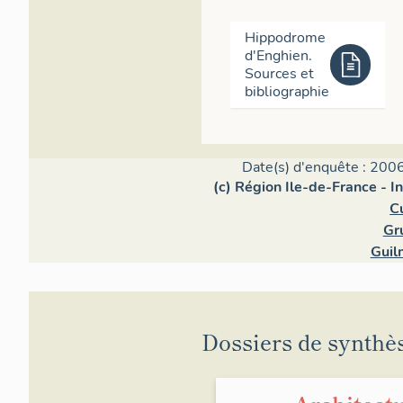
Hippodrome
d'Enghien.
Sources et
bibliographie
Date(s) d'enquête : 2006
(c) Région Ile-de-France - I
C
Gr
Guil
Dossiers de synthè