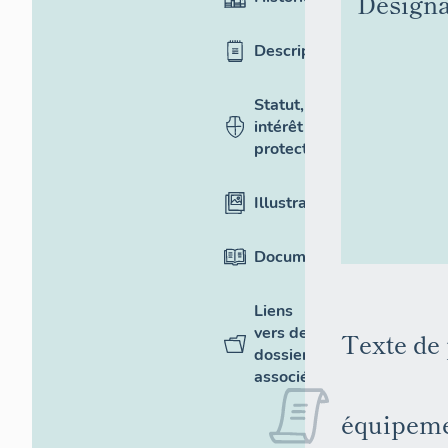
Désigna
Description
Statut,
intérêt et
protection
Illustrations
Documentation
Liens
vers des
Texte de 
dossiers
associés
équipeme