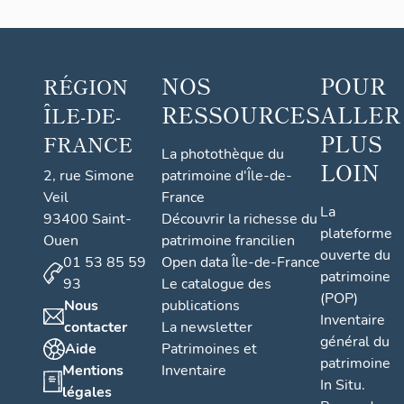
Vols
d'oiseaux ;
Jeux
d'enfants
NOS
POUR
RÉGION
RESSOURCES
ALLER
ÎLE-DE-
PLUS
FRANCE
La photothèque du
LOIN
2, rue Simone
patrimoine d'Île-de-
Veil
France
La
93400 Saint-
Découvrir la richesse du
plateforme
Ouen
patrimoine francilien
ouverte du
01 53 85 59
Open data Île-de-France
patrimoine
93
Le catalogue des
(POP)
Nous
publications
Inventaire
contacter
La newsletter
général du
Aide
Patrimoines et
patrimoine
Mentions
Inventaire
In Situ.
légales