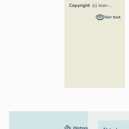
Copyright
(c) Jean-
Bernard
Voir tout
Vialles,
Région Île-
de-France
Historique