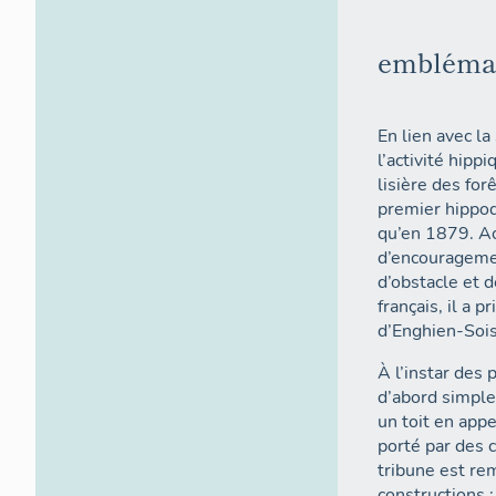
emblémat
En lien avec l
l’activité hip
lisière des fo
premier hippod
qu’en 1879. Ac
d’encouragemen
d’obstacle et 
français, il a 
d’Enghien-Sois
À l’instar des
d’abord simple
un toit en app
porté par des 
tribune est re
constructions :