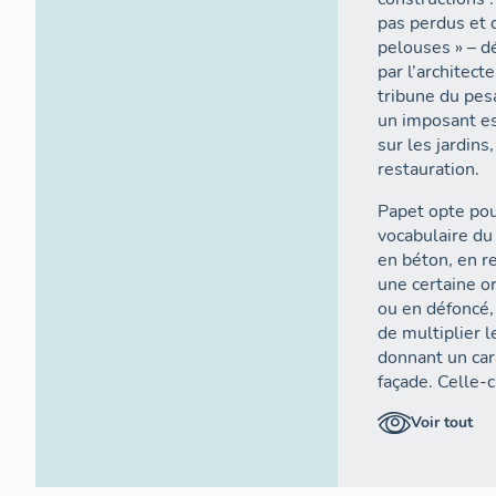
pas perdus et 
pelouses » – d
par l’architec
tribune du pes
un imposant es
sur les jardins
restauration.
Papet opte po
vocabulaire du
en béton, en r
une certaine ori
ou en défoncé,
de multiplier l
donnant un car
façade. Celle-
asymétrie, néa
Voir tout
ordonnançant d
À l’intérieur, 