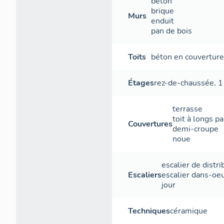
béton
brique
Murs
enduit
pan de bois
Toits
béton en couvertur
Étages
rez-de-chaussée
,
1
terrasse
toit à longs p
Couvertures
demi-croupe
noue
escalier de distri
Escaliers
escalier dans-oe
jour
Techniques
céramique