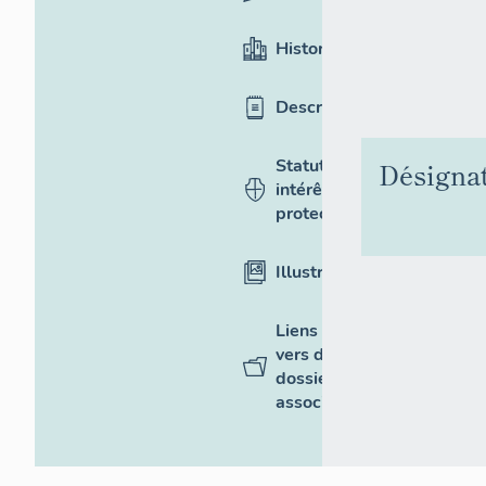
Historique
Description
Statut,
Désigna
intérêt et
protection
Illustrations
Liens
vers des
dossiers
associés