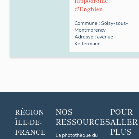
hippodrome
d'Enghien
Commune :
Soisy-sous-
Montmorency
Adresse :
avenue
Kellermann
NOS
POUR
RÉGION
RESSOURCES
ALLER
ÎLE-DE-
PLUS
FRANCE
La photothèque du