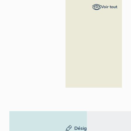
Ile-de-
Voir tout
France -
Inventaire
général du
patrimoine
culturel
Désignation