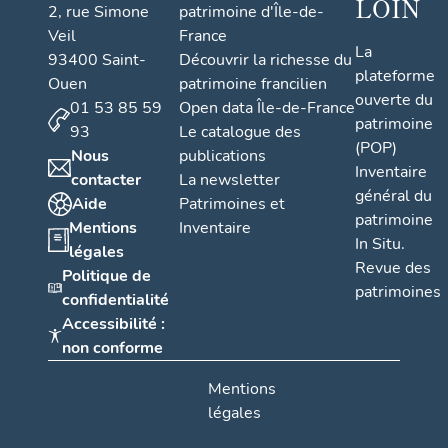
LOIN
2, rue Simone
patrimoine d'Île-de-
Veil
France
La
93400 Saint-
Découvrir la richesse du
plateforme
Ouen
patrimoine francilien
ouverte du
01 53 85 59
Open data Île-de-France
patrimoine
93
Le catalogue des
(POP)
Nous
publications
Inventaire
contacter
La newsletter
général du
Aide
Patrimoines et
patrimoine
Mentions
Inventaire
In Situ.
légales
Revue des
Politique de
patrimoines
confidentialité
Accessibilité :
non conforme
Mentions
légales