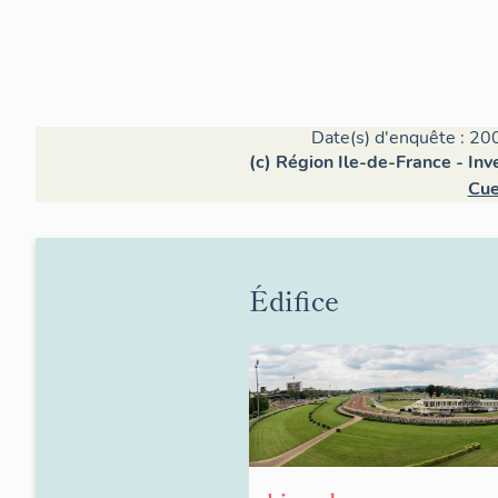
Date(s) d'enquête : 20
(c) Région Ile-de-France - Inv
Cue
Édifice