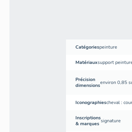
Catégories
peinture
Matériaux
support
peinture
Précision
environ 0,85 s
dimensions
Iconographies
cheval : cou
Inscriptions
signature
& marques