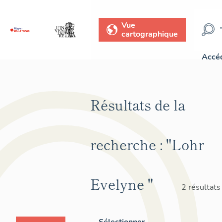
Vue
cartographique
Accéd
Résultats de la
recherche :
"Lohr
Evelyne "
2 résultats
Sélectionner