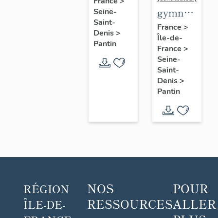
France
>
de
gymnase
Seine-
Pantin
Saint-
Hasenfratz
France
>
Denis
>
Île-de-
Pantin
France
>
Seine-
Saint-
Denis
>
Pantin
NOS
POUR
RÉGION
RESSOURCES
ALLER
ÎLE-DE-