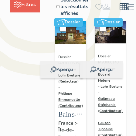
Filtres
les résultats
affichés
Dossier
Dossier
Dossier
Dossier
IA93000148 |
IA93000635 |
Réalisé par
Aperçu
Aperçu
Réalisé par
Bocard
Lohr Evelyne
Hélène
(Rédacteur)
-
Lohr Evelyne
-
-
Philippe
Guilmeau
Emmanuelle
Stéphanie
(Contributeur)
(Contributeur)
Bains-
-
douches
France
>
Gruson
Île-de-
municipaux
Tiphaine
(Contributeur)