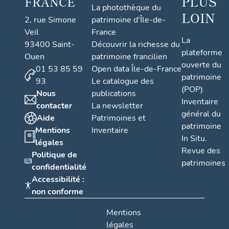
PLUS
FRANCE
La photothèque du
LOIN
2, rue Simone
patrimoine d'Île-de-
Veil
France
La
93400 Saint-
Découvrir la richesse du
plateforme
Ouen
patrimoine francilien
ouverte du
01 53 85 59
Open data Île-de-France
patrimoine
93
Le catalogue des
(POP)
Nous
publications
Inventaire
contacter
La newsletter
général du
Aide
Patrimoines et
patrimoine
Mentions
Inventaire
In Situ.
légales
Revue des
Politique de
patrimoines
confidentialité
Accessibilité :
non conforme
Mentions
légales