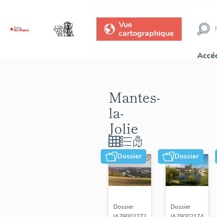
Vue
cartographique
Accéd
Mantes-
la-
Jolie
Dossier
Dossier
Dossier
Dossier
IA78002272
IA78002174