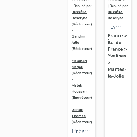
| Réalisé par
| Réalisé par
Bussière
Bussière
Roselyne
Roselyne
(Rédacteur)
La
-
ville de
France
>
Gandini
Île-de-
Mantes-
Julie
France
>
(Rédacteur)
la-Jolie
-
Yvelines
Mélandri
>
Magali
Mantes-
(Rédacteur)
la-Jolie
-
Malek
Houssam
(Enquêteur)
-
Gentili
Thomas
(Rédacteur)
Présentation