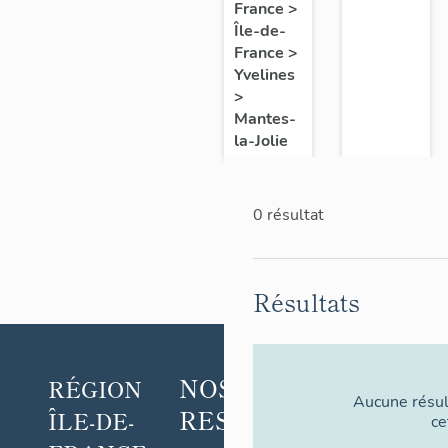
de
France
>
Île-de-
l'étude
France
>
Yvelines
>
Mantes-
la-Jolie
0 résultat
Résultats
NOS
POUR
RÉGION
Aucune résul
RESSOURCES
ALLER
ÎLE-DE-
ce