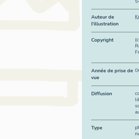
5
K
Auteur de
l'illustration
(
Copyright
R
F
0
Année de prise de
vue
c
Diffusion
l
s
a
p
Type
n