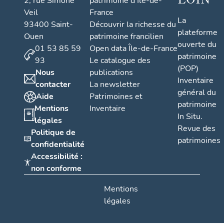
2, rue Simone
patrimoine d'Île-de-
Veil
France
La
93400 Saint-
Découvrir la richesse du
plateforme
Ouen
patrimoine francilien
ouverte du
01 53 85 59
Open data Île-de-France
patrimoine
93
Le catalogue des
(POP)
Nous
publications
Inventaire
contacter
La newsletter
général du
Aide
Patrimoines et
patrimoine
Mentions
Inventaire
In Situ.
légales
Revue des
Politique de
patrimoines
confidentialité
Accessibilité :
non conforme
Mentions
légales