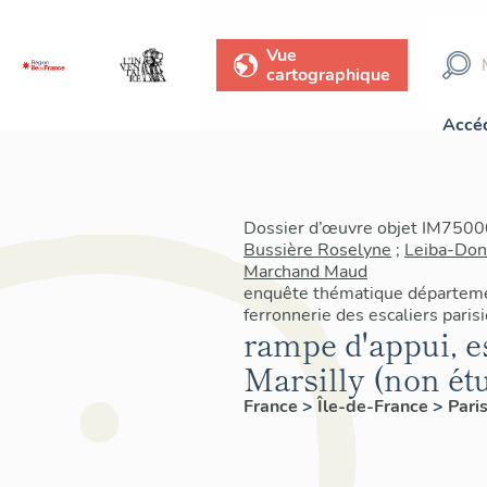
Vue
cartographique
Accéd
Dossier d’œuvre objet IM75000
Bussière Roselyne
;
Leiba-Don
Marchand Maud
enquête thématique départeme
ferronnerie des escaliers pari
rampe d'appui, es
Marsilly (non ét
France
>
Île-de-France
>
Pari