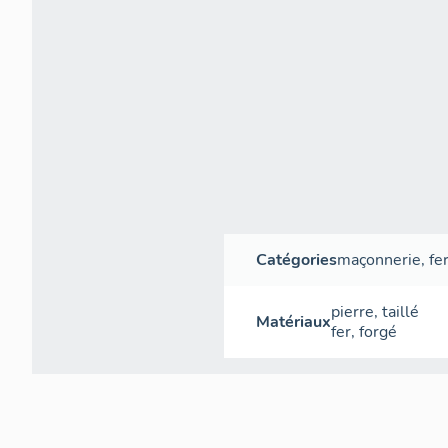
Catégories
maçonnerie
,
fe
pierre
,
taillé
Matériaux
fer
,
forgé