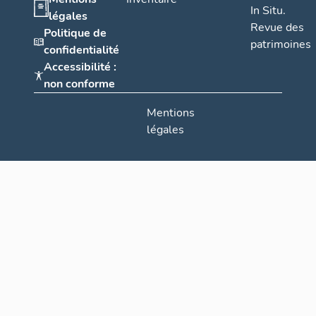
In Situ.
légales
Revue des
Politique de
patrimoines
confidentialité
Accessibilité :
non conforme
Mentions
légales