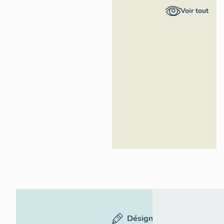
Kruszyk,
Voir tout
Région Île-
de-France
Désignation