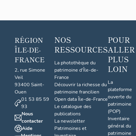
NOS
POUR
RÉGION
RESSOURCES
ALLER
ÎLE-DE-
PLUS
FRANCE
La photothèque du
LOIN
2, rue Simone
patrimoine d'Île-de-
Veil
France
La
93400 Saint-
Découvrir la richesse du
plateforme
Ouen
patrimoine francilien
ouverte du
01 53 85 59
Open data Île-de-France
patrimoine
93
Le catalogue des
(POP)
Nous
publications
Inventaire
contacter
La newsletter
général du
Aide
Patrimoines et
patrimoine
Mentions
Inventaire