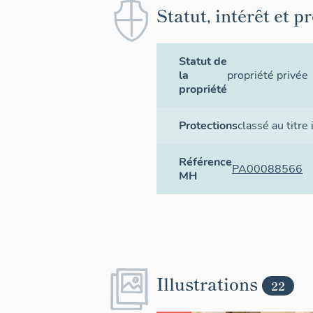
Statut, intérêt et p
Statut de
la
propriété privée
propriété
Protections
classé au titr
Référence
PA00088566
MH
Illustrations
22