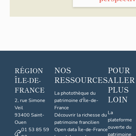
NOS
POUR
RÉGION
RESSOURCES
ALLER
ÎLE-DE-
PLUS
FRANCE
La photothèque du
LOIN
2, rue Simone
patrimoine d'Île-de-
Veil
France
La
93400 Saint-
Découvrir la richesse du
plateforme
Ouen
patrimoine francilien
ouverte du
01 53 85 59
Open data Île-de-France
patrimoine