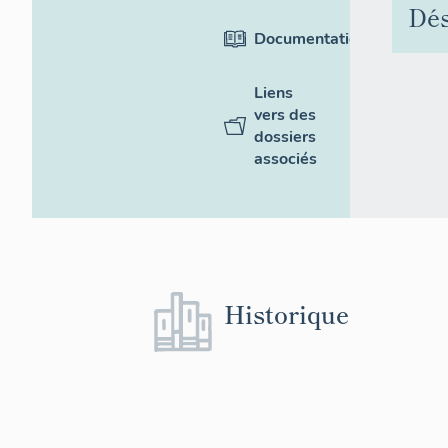
Dés
Documentation
Liens
vers des
dossiers
associés
Historique