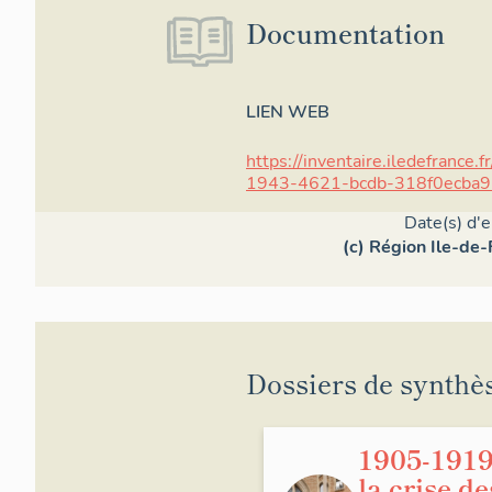
Documentation
LIEN WEB
https://inventaire.iledefrance.
1943-4621-bcdb-318f0ecba
Date(s) d'
(c) Région Ile-de-
Dossiers de synthè
1905-1919
la crise de