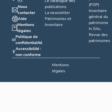
93
Le catalogue des
(POP)
Nous
publications
Inventaire
contacter
La newsletter
général du
Aide
Patrimoines et
patrimoine
Mentions
Inventaire
In Situ.
légales
Revue des
Politique de
patrimoines
confidentialité
Accessibilité :
non conforme
Mentions
légales