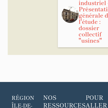
industriel 
Présentat
générale 
l'étude :
dossier
collectif
"usines"
NOS
POUR
RÉGION
RESSOURCES
ALLER
ÎLE-DE-