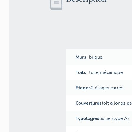
Murs
brique
Toits
tuile mécanique
Étages
2 étages carrés
Couvertures
toit à longs p
Typologies
usine (type A)