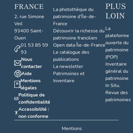
PLUS
FRANCE
La photothèque du
LOIN
2, rue Simone
patrimoine d'Île-de-
Veil
France
La
93400 Saint-
Découvrir la richesse du
plateforme
Ouen
patrimoine francilien
ouverte du
01 53 85 59
Open data Île-de-France
patrimoine
93
Le catalogue des
(POP)
Nous
publications
Inventaire
contacter
La newsletter
général du
Aide
Patrimoines et
patrimoine
Mentions
Inventaire
In Situ.
légales
Revue des
Politique de
patrimoines
confidentialité
Accessibilité :
non conforme
Mentions