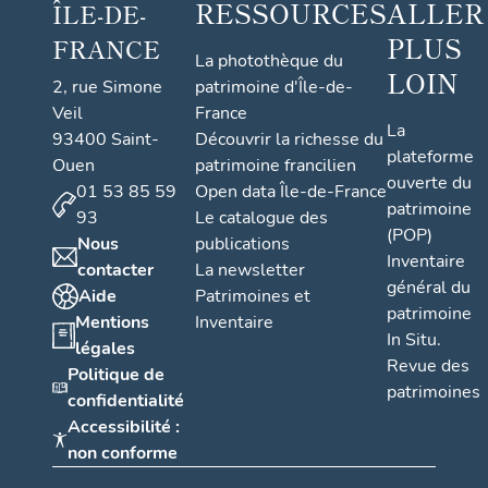
RESSOURCES
ALLER
ÎLE-DE-
PLUS
FRANCE
La photothèque du
LOIN
2, rue Simone
patrimoine d'Île-de-
Veil
France
La
93400 Saint-
Découvrir la richesse du
plateforme
Ouen
patrimoine francilien
ouverte du
01 53 85 59
Open data Île-de-France
patrimoine
93
Le catalogue des
(POP)
Nous
publications
Inventaire
contacter
La newsletter
général du
Aide
Patrimoines et
patrimoine
Mentions
Inventaire
In Situ.
légales
Revue des
Politique de
patrimoines
confidentialité
Accessibilité :
non conforme