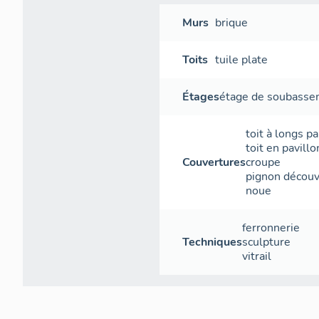
Murs
brique
Toits
tuile plate
Étages
étage de soubass
toit à longs p
toit en pavillo
Couvertures
croupe
pignon découv
noue
ferronnerie
Techniques
sculpture
vitrail