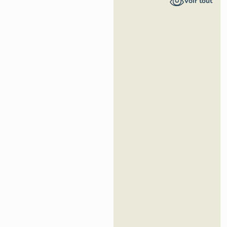
Voir tout
Région Île-
de-France