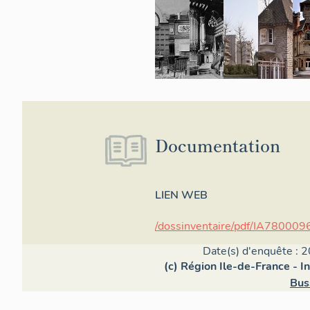
Documentation
LIEN WEB
/dossinventaire/pdf/IA780009
Date(s) d'enquête : 2
(c) Région Ile-de-France - I
Bus