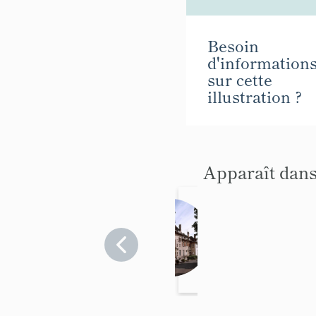
Besoin
d'information
sur cette
illustration ?
Apparaît dans
maiso
n de
notabl
Yvelines
>
e de
Andrésy
villégi
ature