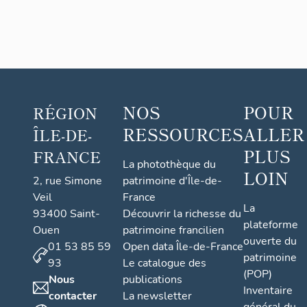
dite le
manoi
r
Denou
val
NOS
POUR
RÉGION
RESSOURCES
ALLER
ÎLE-DE-
PLUS
FRANCE
La photothèque du
LOIN
2, rue Simone
patrimoine d'Île-de-
Veil
France
La
93400 Saint-
Découvrir la richesse du
plateforme
Ouen
patrimoine francilien
ouverte du
01 53 85 59
Open data Île-de-France
patrimoine
93
Le catalogue des
(POP)
Nous
publications
Inventaire
contacter
La newsletter