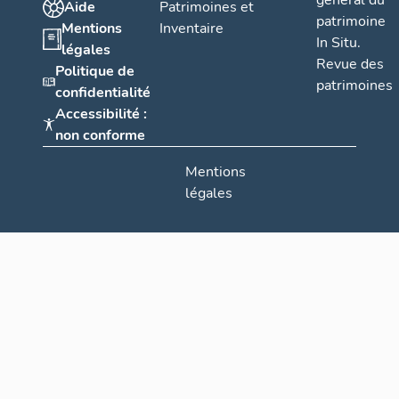
général du
Aide
Patrimoines et
patrimoine
Mentions
Inventaire
In Situ.
légales
Revue des
Politique de
patrimoines
confidentialité
Accessibilité :
non conforme
Mentions
légales