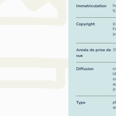
I
Immatriculation
5
(
Copyright
F
(
2
Année de prise de
vue
c
Diffusion
l
s
a
(
p
Type
a