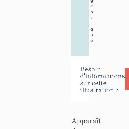
g
e
n
t
i
q
u
e
Besoin
d'informations
sur cette
illustration ?
Apparaît