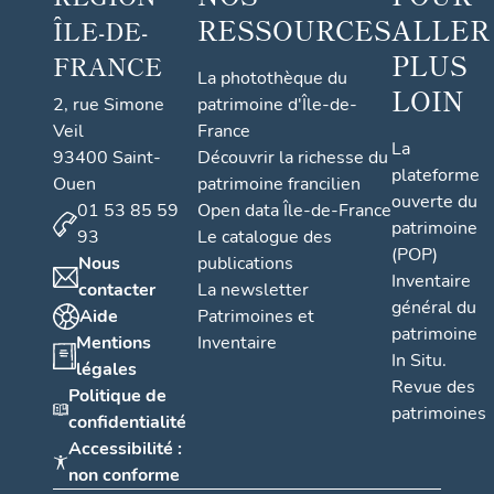
RESSOURCES
ALLER
ÎLE-DE-
PLUS
FRANCE
La photothèque du
LOIN
2, rue Simone
patrimoine d'Île-de-
Veil
France
La
93400 Saint-
Découvrir la richesse du
plateforme
Ouen
patrimoine francilien
ouverte du
01 53 85 59
Open data Île-de-France
patrimoine
93
Le catalogue des
(POP)
Nous
publications
Inventaire
contacter
La newsletter
général du
Aide
Patrimoines et
patrimoine
Mentions
Inventaire
In Situ.
légales
Revue des
Politique de
patrimoines
confidentialité
Accessibilité :
non conforme