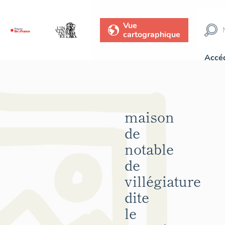
Vue
cartographique
Accéd
maison
de
notable
de
villégiature
dite
le