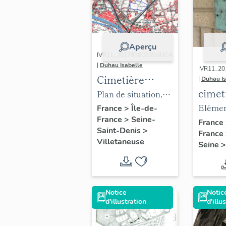
portiq
ossuai
individ
Aperçu
rempla
IVR11_20179300235NUCA
|
Duhau Isabelle
plantat
IVR11_2
Cimetière
|
Duhau Is
conifèr
cimet
intercommunal
Plan de situation,
l'ossuai
inte
des
Elémen
Géoportail, carte
France
>
Île-de-
(A). Le
du Pa
France
>
Seine-
Joncherolles
protég
IGN, vers 1950.
France
allées 
Saint-Denis
>
France
l’éclair
sont c
Villetaneuse
Seine
forman
B.
Notice
Notic
d'illustration
d'illu