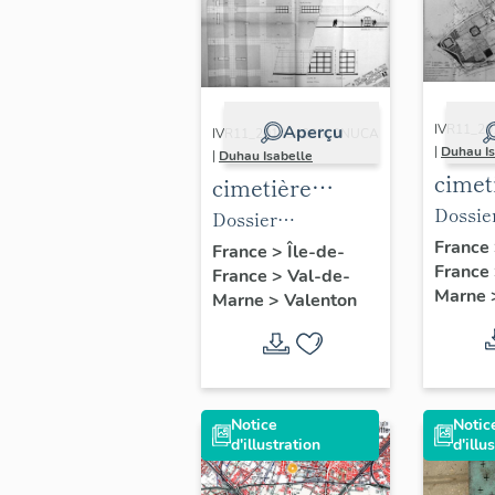
Aperçu
IVR11_2
IVR11_20149400039NUCA
|
Duhau Is
|
Duhau Isabelle
cimet
cimetière
inte
Dossier
intercommunal
Dossier
de la
projet, 
de la Fontaine-
France
d'adjudication,
France
>
Île-de-
France
Saint
Plan d
France
>
Val-de-
Saint-Martin
octobre 1971. Plans
Marne
Marne
>
Valenton
compos
des ossuaires
peut vo
individuels.
princip
modific
Notice
Notic
apporté
d'illustration
d'illu
deuxiè
travau