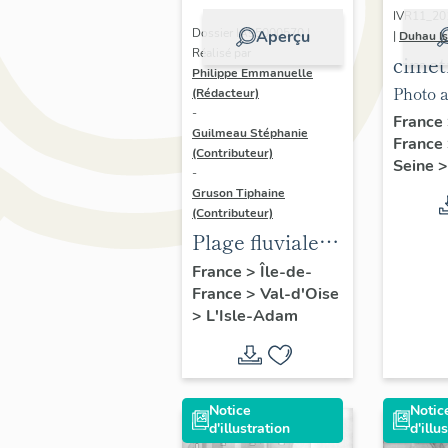
IVR11_2
Dossier IA95000570 |
Aperçu
|
Duhau Is
Réalisé par
cimet
Philippe Emmanuelle
inte
Photo 
(Rédacteur)
-
du Pa
Géoport
France
Guilmeau Stéphanie
France
1950
(Contributeur)
Seine
-
Gruson Tiphaine
(Contributeur)
Plage fluviale
de L'Isle-Adam
France
>
Île-de-
France
>
Val-d'Oise
>
L'Isle-Adam
Notice
Notic
d'illustration
d'illu