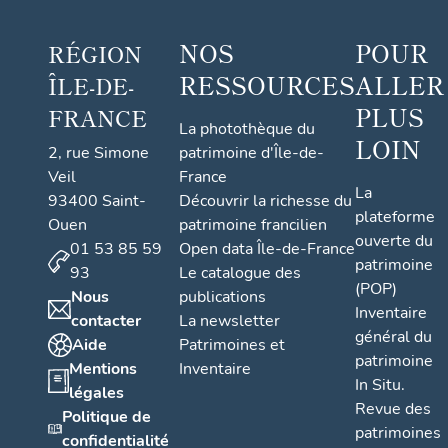
NOS
POUR
RÉGION
RESSOURCES
ALLER
ÎLE-DE-
PLUS
FRANCE
La photothèque du
LOIN
2, rue Simone
patrimoine d'Île-de-
Veil
France
La
93400 Saint-
Découvrir la richesse du
plateforme
Ouen
patrimoine francilien
ouverte du
01 53 85 59
Open data Île-de-France
patrimoine
93
Le catalogue des
(POP)
Nous
publications
Inventaire
contacter
La newsletter
général du
Aide
Patrimoines et
patrimoine
Mentions
Inventaire
In Situ.
légales
Revue des
Politique de
patrimoines
confidentialité