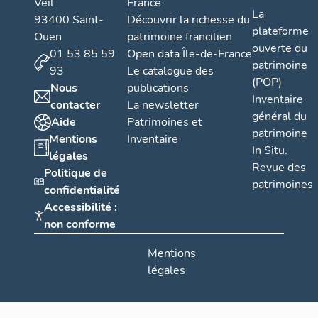
Veil
France
La
93400 Saint-
Découvrir la richesse du
plateforme
Ouen
patrimoine francilien
ouverte du
01 53 85 59
Open data Île-de-France
patrimoine
93
Le catalogue des
(POP)
Nous
publications
Inventaire
contacter
La newsletter
général du
Aide
Patrimoines et
patrimoine
Mentions
Inventaire
In Situ.
légales
Revue des
Politique de
patrimoines
confidentialité
Accessibilité :
non conforme
Mentions
légales