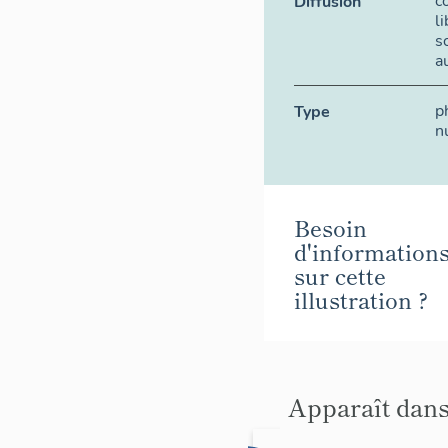
c
Diffusion
l
s
a
p
Type
n
Besoin
d'information
sur cette
illustration ?
Apparaît dans