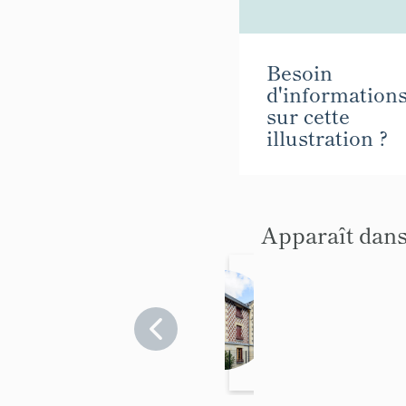
Besoin
d'information
sur cette
illustration ?
Apparaît dans
Maiso
n de
villégi
Seine-
et-
ature
Marne
dite
>
Villa