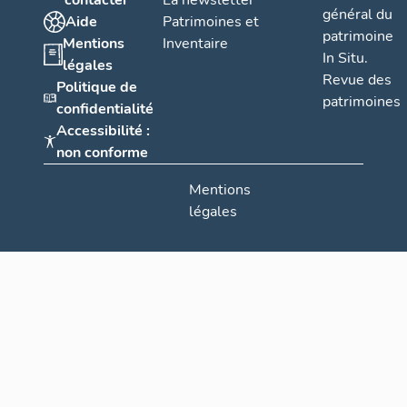
contacter
La newsletter
général du
Aide
Patrimoines et
patrimoine
Mentions
Inventaire
In Situ.
légales
Revue des
Politique de
patrimoines
confidentialité
Accessibilité :
non conforme
Mentions
légales