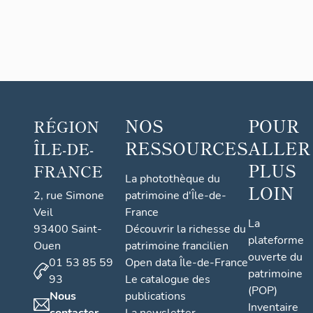
Chelles
Max
NOS
POUR
RÉGION
RESSOURCES
ALLER
ÎLE-DE-
PLUS
FRANCE
La photothèque du
LOIN
2, rue Simone
patrimoine d'Île-de-
Veil
France
La
93400 Saint-
Découvrir la richesse du
plateforme
Ouen
patrimoine francilien
ouverte du
01 53 85 59
Open data Île-de-France
patrimoine
93
Le catalogue des
(POP)
Nous
publications
Inventaire