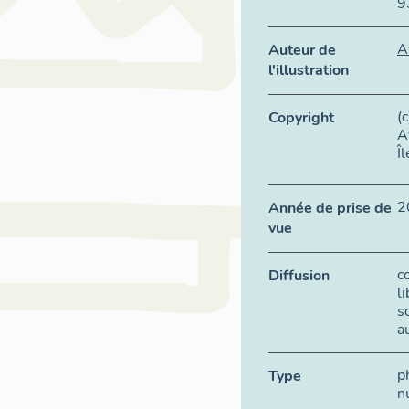
9
A
Auteur de
l'illustration
(
Copyright
A
Î
2
Année de prise de
vue
c
Diffusion
l
s
a
p
Type
n