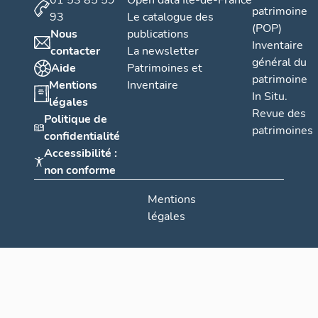
01 53 85 59
Open data Île-de-France
patrimoine
93
Le catalogue des
(POP)
Nous
publications
Inventaire
contacter
La newsletter
général du
Aide
Patrimoines et
patrimoine
Mentions
Inventaire
In Situ.
légales
Revue des
Politique de
patrimoines
confidentialité
Accessibilité :
non conforme
Mentions
légales