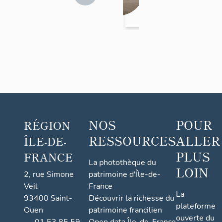
de-Seine
res
>
Asnières-
sur-Seine
NOS
POUR
RÉGION
RESSOURCES
ALLER
ÎLE-DE-
PLUS
FRANCE
La photothèque du
LOIN
2, rue Simone
patrimoine d'Île-de-
Veil
France
La
93400 Saint-
Découvrir la richesse du
plateforme
Ouen
patrimoine francilien
ouverte du