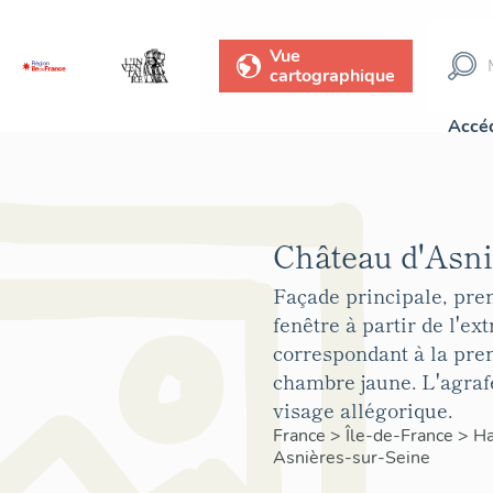
Vue
cartographique
Accéd
Château d'Asni
Façade principale, pre
fenêtre à partir de l'ex
correspondant à la pre
chambre jaune. L'agraf
visage allégorique.
France
>
Île-de-France
>
Ha
Asnières-sur-Seine