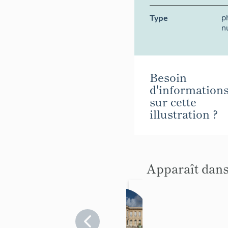
p
Type
n
Besoin
d'information
sur cette
illustration ?
Apparaît dans
Châtea
u
d'Asniè
Hauts-