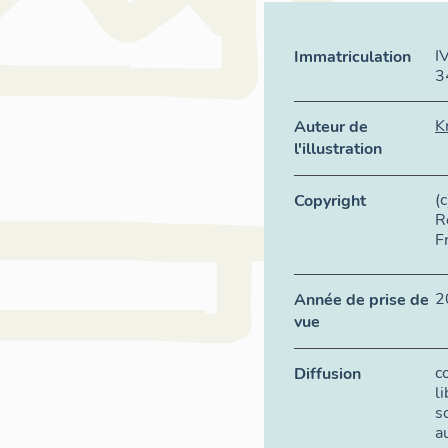
I
Immatriculation
3
K
Auteur de
l'illustration
(
Copyright
R
F
2
Année de prise de
vue
c
Diffusion
l
s
a