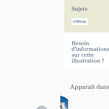
Sujets
château
Besoin
d'information
sur cette
illustration ?
Apparaît dans
Maiso
n de