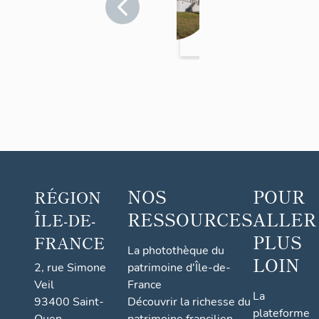
villégi
Yvelines
>
ature
Mézy-
dite
sur-
villa
Seine
ou
châtea
u
Poiret
NOS
POUR
RÉGION
RESSOURCES
ALLER
ÎLE-DE-
PLUS
FRANCE
La photothèque du
LOIN
2, rue Simone
patrimoine d'Île-de-
Veil
France
La
93400 Saint-
Découvrir la richesse du
plateforme