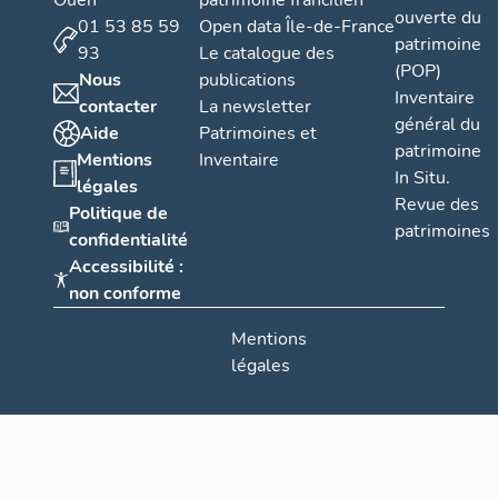
Ouen
patrimoine francilien
ouverte du
01 53 85 59
Open data Île-de-France
patrimoine
93
Le catalogue des
(POP)
Nous
publications
Inventaire
contacter
La newsletter
général du
Aide
Patrimoines et
patrimoine
Mentions
Inventaire
In Situ.
légales
Revue des
Politique de
patrimoines
confidentialité
Accessibilité :
non conforme
Mentions
légales