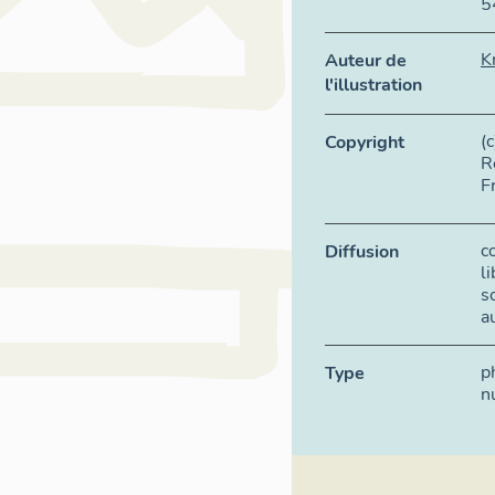
5
K
Auteur de
l'illustration
(
Copyright
R
F
c
Diffusion
l
s
a
p
Type
n