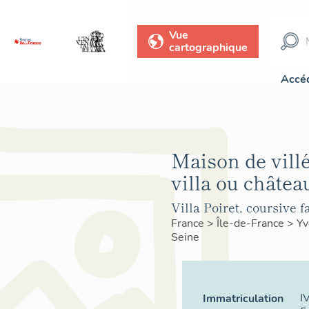
Vue
cartographique
Accéd
Maison de villé
villa ou châtea
Villa Poiret, coursive f
France
>
Île-de-France
>
Yv
Seine
I
Immatriculation