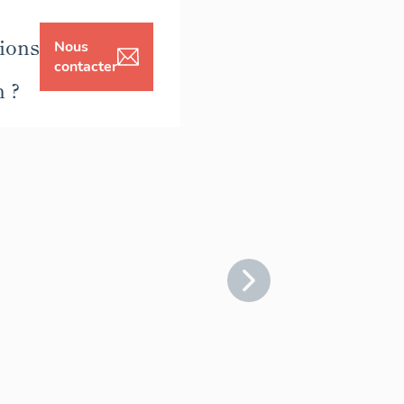
ions
Nous
contacter
n ?