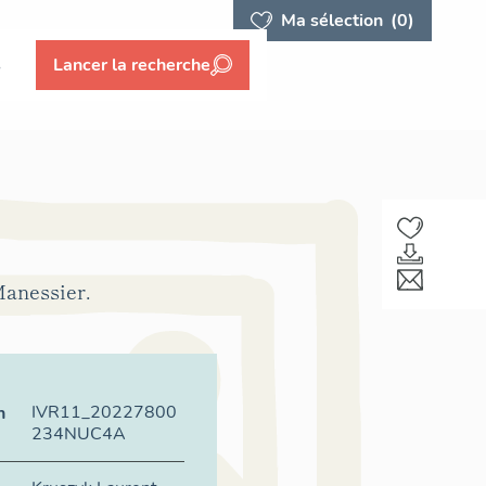
Ma sélection
(0)
s
Lancer la recherche
 Manessier.
IVR11_20227800
n
234NUC4A