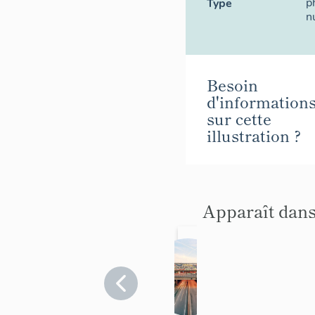
p
Type
n
Besoin
d'information
sur cette
illustration ?
Apparaît dans
O
r
l
y