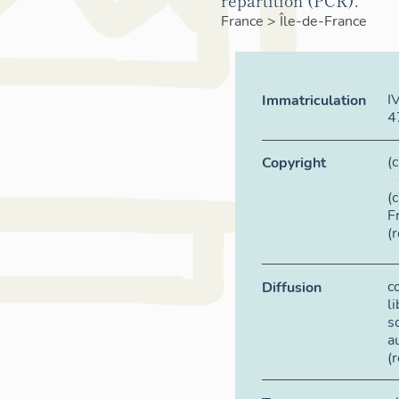
répartition (PCR).
France
>
Île-de-France
I
Immatriculation
4
(
Copyright
(
F
(
c
Diffusion
l
s
a
(