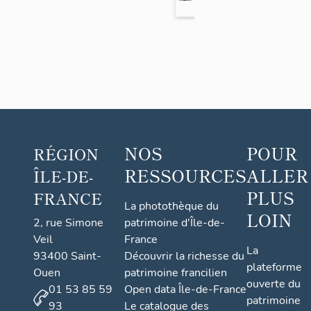
4
(
d
e
p
u
i
s
NOS
POUR
RÉGION
2
0
RESSOURCES
ALLER
ÎLE-DE-
1
PLUS
FRANCE
9
La photothèque du
LOIN
),
2, rue Simone
patrimoine d'Île-de-
Veil
France
O
La
93400 Saint-
Découvrir la richesse du
r
plateforme
Ouen
patrimoine francilien
l
ouverte du
01 53 85 59
Open data Île-de-France
y
patrimoine
93
Le catalogue des