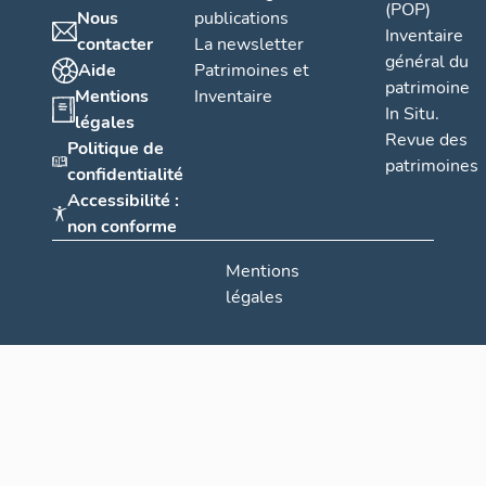
-
(POP)
Nous
publications
S
Inventaire
contacter
La newsletter
u
général du
Aide
Patrimoines et
d
patrimoine
Mentions
Inventaire
In Situ.
(
légales
Revue des
d
Politique de
patrimoines
e
confidentialité
1
Accessibilité :
non conforme
9
7
Mentions
1
légales
à
2
0
1
9
),
I