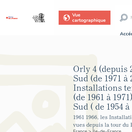
Vue
cartographique
Accéd
Orly 4 (depuis 
Sud (de 1971 à 
Installations t
(de 1961 à 1971
Sud ( de 1954 à 
1961 1966, les Installa
vues depuis la tour du
France
>
Île-de-France