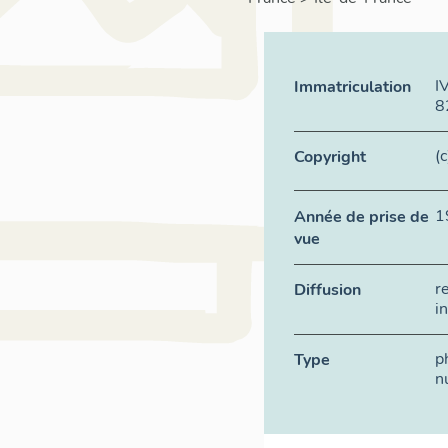
I
Immatriculation
8
(
Copyright
1
Année de prise de
vue
r
Diffusion
i
p
Type
n