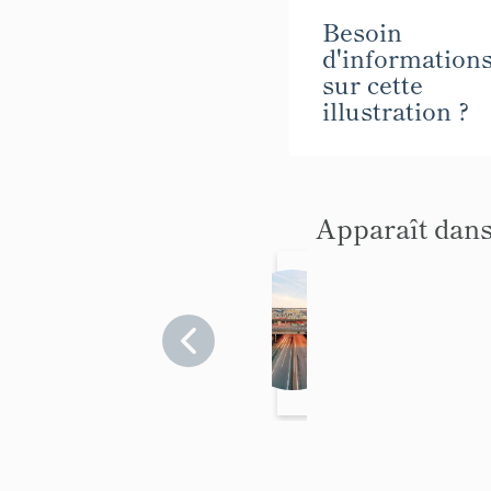
Besoin
d'information
sur cette
illustration ?
Apparaît dans
O
r
l
y
4
(
d
e