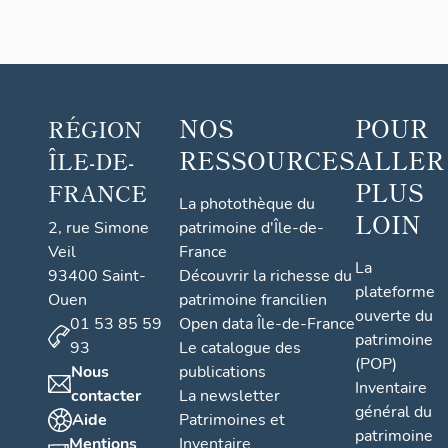
p
u
i
s
NOS
POUR
RÉGION
2
0
RESSOURCES
ALLER
ÎLE-DE-
1
PLUS
FRANCE
9
La photothèque du
LOIN
2, rue Simone
patrimoine d'Île-de-
),
Veil
France
O
La
93400 Saint-
Découvrir la richesse du
r
plateforme
Ouen
patrimoine francilien
l
ouverte du
01 53 85 59
Open data Île-de-France
y
patrimoine
93
Le catalogue des
-
(POP)
Nous
publications
S
Inventaire
contacter
La newsletter
u
général du
Aide
Patrimoines et
patrimoine
d
Mentions
Inventaire