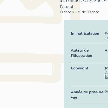
au contact, Orly-Sud, v
l'ouest.
France
>
Île-de-France
I
Immatriculation
1
A
Auteur de
l'illustration
(
Copyright
A
Î
2
Année de prise de
vue