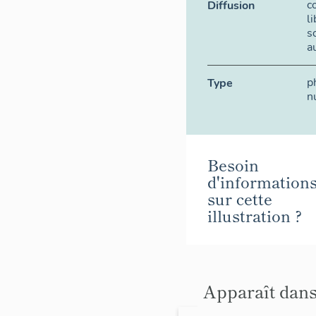
c
Diffusion
l
s
a
p
Type
n
Besoin
d'information
sur cette
illustration ?
Apparaît dans