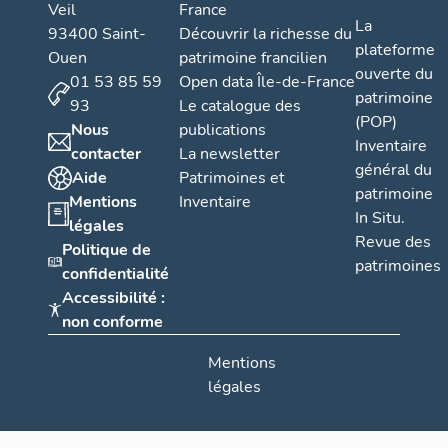
Veil
France
O
La
93400 Saint-
Découvrir la richesse du
r
plateforme
Ouen
patrimoine francilien
l
ouverte du
01 53 85 59
Open data Île-de-France
y
patrimoine
93
Le catalogue des
-
(POP)
Nous
publications
S
Inventaire
contacter
La newsletter
u
général du
Aide
Patrimoines et
patrimoine
d
Mentions
Inventaire
In Situ.
(
légales
Revue des
d
Politique de
patrimoines
e
confidentialité
Accessibilité :
1
non conforme
9
7
Mentions
1
légales
à
2