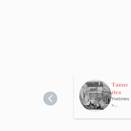
Tanne
ries
Yvelines
>
Mantes-
la-Jolie