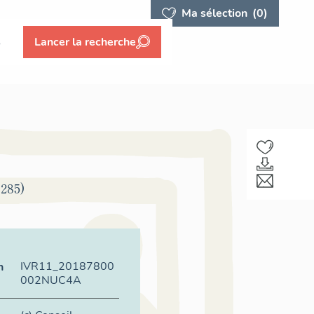
Ma sélection
(0)
s
Lancer la recherche
 285)
IVR11_20187800
n
002NUC4A