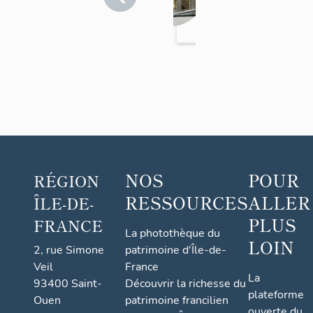
>
la
Mantes-
collégi
la-Jolie
ale
NOS
POUR
RÉGION
RESSOURCES
ALLER
ÎLE-DE-
PLUS
FRANCE
La photothèque du
LOIN
2, rue Simone
patrimoine d'Île-de-
Veil
France
La
93400 Saint-
Découvrir la richesse du
plateforme
Ouen
patrimoine francilien
ouverte du