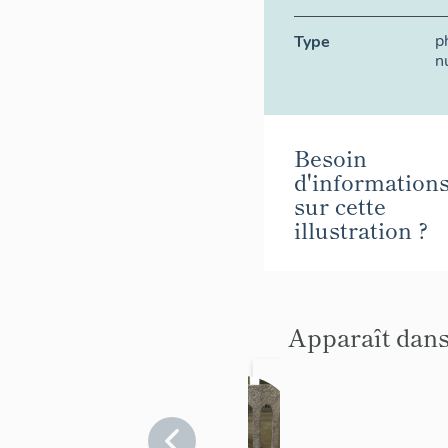
p
Type
n
Besoin
d'information
sur cette
illustration ?
Apparaît dans
Le
mobili
er de
Yvelines