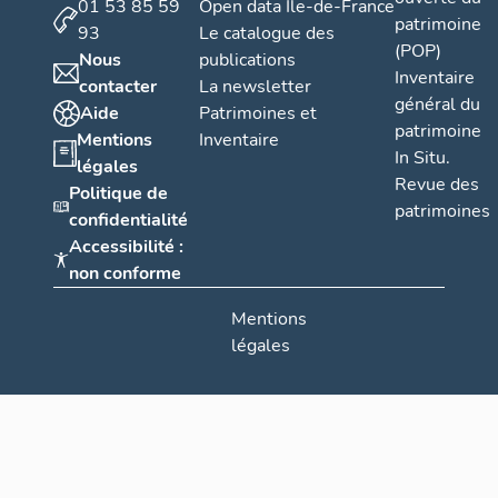
01 53 85 59
Open data Île-de-France
patrimoine
93
Le catalogue des
(POP)
Nous
publications
Inventaire
contacter
La newsletter
général du
Aide
Patrimoines et
patrimoine
Mentions
Inventaire
In Situ.
légales
Revue des
Politique de
patrimoines
confidentialité
Accessibilité :
non conforme
Mentions
légales