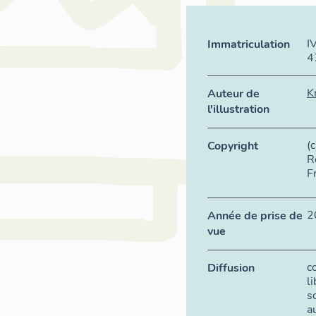
I
Immatriculation
4
K
Auteur de
l'illustration
(
Copyright
R
F
2
Année de prise de
vue
c
Diffusion
l
s
a