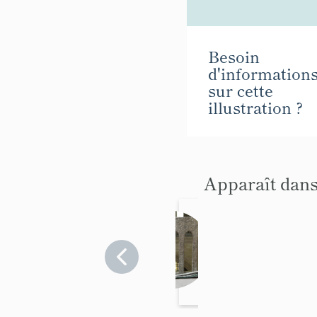
Besoin
d'information
sur cette
illustration ?
Apparaît dans
Le
mobili
er de
Yvelines
>
la
Mantes-
collégi
la-Jolie
ale