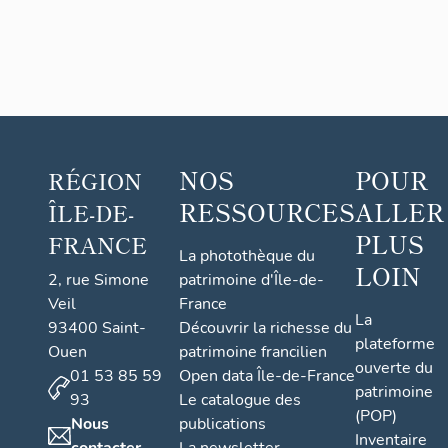
NOS
POUR
RÉGION
RESSOURCES
ALLER
ÎLE-DE-
PLUS
FRANCE
La photothèque du
LOIN
2, rue Simone
patrimoine d'Île-de-
Veil
France
La
93400 Saint-
Découvrir la richesse du
plateforme
Ouen
patrimoine francilien
ouverte du
01 53 85 59
Open data Île-de-France
patrimoine
93
Le catalogue des
(POP)
Nous
publications
Inventaire