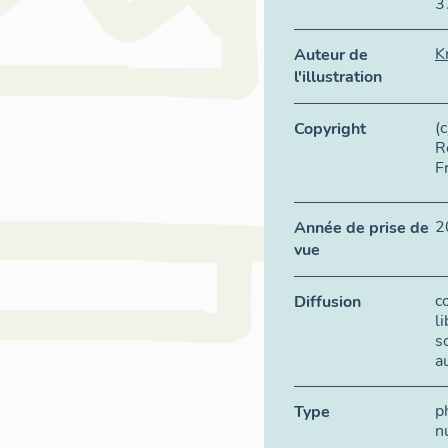
3
K
Auteur de
l'illustration
(
Copyright
R
F
2
Année de prise de
vue
c
Diffusion
l
s
a
p
Type
n