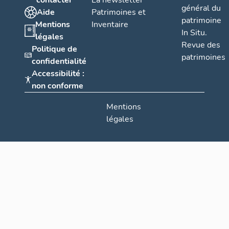
contacter
La newsletter
général du
Aide
Patrimoines et
patrimoine
Mentions
Inventaire
In Situ.
légales
Revue des
Politique de
patrimoines
confidentialité
Accessibilité :
non conforme
Mentions
légales