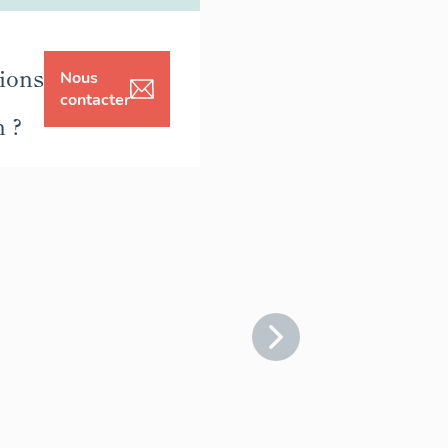
ions
Nous
contacter
n ?