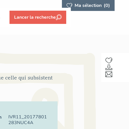
Ma sélection
(0)
s
Lancer la recherche
e celle qui subsistent
IVR11_20177801
n
283NUC4A