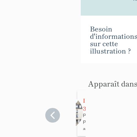
Besoin
d'information
sur cette
illustration ?
Apparaît dans
Immeuble,
35 rue
Boulard
Paris
>
Paris 14e
arrondissement