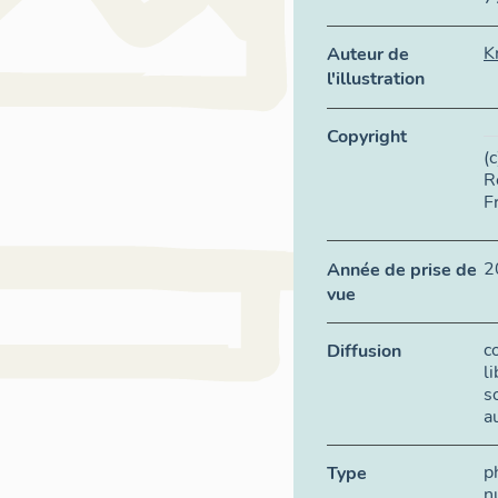
K
Auteur de
l'illustration
Copyright
(
R
F
2
Année de prise de
vue
c
Diffusion
l
s
a
p
Type
n