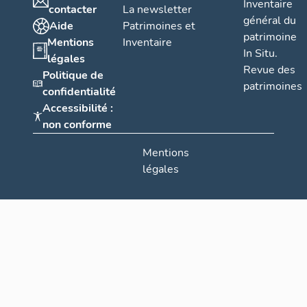
Inventaire
contacter
La newsletter
général du
Aide
Patrimoines et
patrimoine
Mentions
Inventaire
In Situ.
légales
Revue des
Politique de
patrimoines
confidentialité
Accessibilité :
non conforme
Mentions
légales