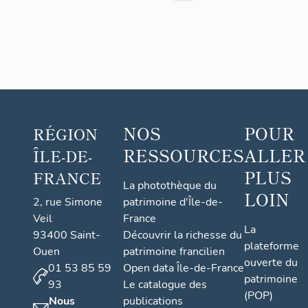
NOS
POUR
RÉGION
RESSOURCES
ALLER
ÎLE-DE-
PLUS
FRANCE
La photothèque du
LOIN
2, rue Simone
patrimoine d'Île-de-
Veil
France
La
93400 Saint-
Découvrir la richesse du
plateforme
Ouen
patrimoine francilien
ouverte du
01 53 85 59
Open data Île-de-France
patrimoine
93
Le catalogue des
(POP)
Nous
publications