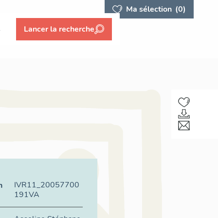
Ma sélection
(0)
s
Lancer la recherche
IVR11_20057700
n
191VA