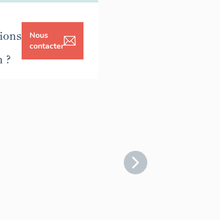
ions
Nous
contacter
n ?