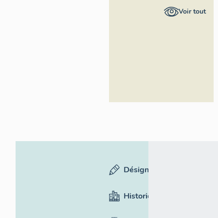
Asseline,
Voir tout
Région Île-
de-France
Désignation
Historique