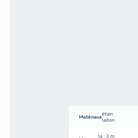
étain
Matériaux
laiton
la
: 3
m