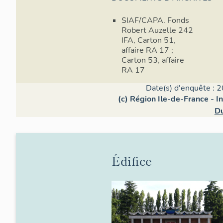
SIAF/CAPA. Fonds
Robert Auzelle 242
IFA, Carton 51,
affaire RA 17 ;
Carton 53, affaire
RA 17
Date(s) d'enquête : 2
(c) Région Ile-de-France - I
Du
Édifice