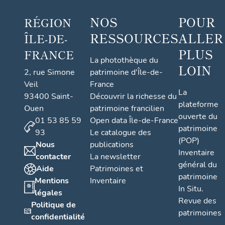
NOS
POUR
RÉGION
RESSOURCES
ALLER
ÎLE-DE-
PLUS
FRANCE
La photothèque du
LOIN
2, rue Simone
patrimoine d'Île-de-
Veil
France
La
93400 Saint-
Découvrir la richesse du
plateforme
Ouen
patrimoine francilien
ouverte du
01 53 85 59
Open data Île-de-France
patrimoine
93
Le catalogue des
(POP)
Nous
publications
Inventaire
contacter
La newsletter
général du
Aide
Patrimoines et
patrimoine
Mentions
Inventaire
In Situ.
légales
Revue des
Politique de
patrimoines
confidentialité